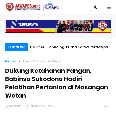
nyambut Anies
DORPHAL Tehnologi Purba Karya Peradapan
Pe
TOP NEWS
LEMURIA Leluhur Nusantara.
Du
Beranda
Desa Masangan Wetan
Dukung Ketahanan Pangan,
Babinsa Sukodono Hadiri
Pelatihan Pertanian di Masangan
Wetan
Redaksi
Januari 28, 2026
0