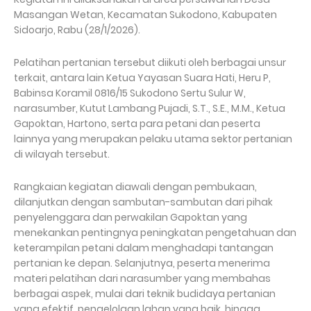
Masangan Wetan, Kecamatan Sukodono, Kabupaten
Sidoarjo, Rabu (28/1/2026).
Pelatihan pertanian tersebut diikuti oleh berbagai unsur
terkait, antara lain Ketua Yayasan Suara Hati, Heru P,
Babinsa Koramil 0816/15 Sukodono Sertu Sulur W,
narasumber, Kutut Lambang Pujadi, S.T., S.E., M.M., Ketua
Gapoktan, Hartono, serta para petani dan peserta
lainnya yang merupakan pelaku utama sektor pertanian
di wilayah tersebut.
Rangkaian kegiatan diawali dengan pembukaan,
dilanjutkan dengan sambutan-sambutan dari pihak
penyelenggara dan perwakilan Gapoktan yang
menekankan pentingnya peningkatan pengetahuan dan
keterampilan petani dalam menghadapi tantangan
pertanian ke depan. Selanjutnya, peserta menerima
materi pelatihan dari narasumber yang membahas
berbagai aspek, mulai dari teknik budidaya pertanian
yang efektif, pengelolaan lahan yang baik, hingga