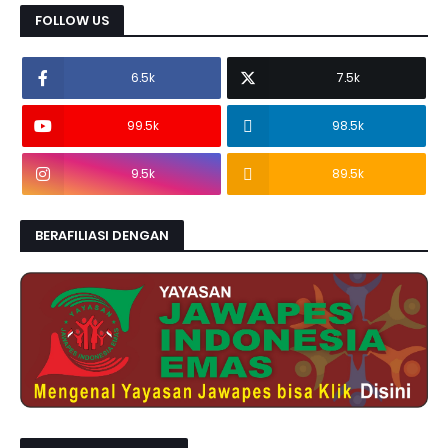
FOLLOW US
6.5k
7.5k
99.5k
98.5k
9.5k
89.5k
BERAFILIASI DENGAN