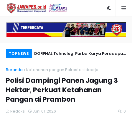
nyambut Anies
DORPHAL Tehnologi Purba Karya Peradapan
Pe
TOP NEWS
LEMURIA Leluhur Nusantara.
Du
Beranda
Ketahanan pangan Polresta sidoarjo
Polisi Dampingi Panen Jagung 3
Hektar, Perkuat Ketahanan
Pangan di Prambon
Redaksi
Juni 01, 2026
0