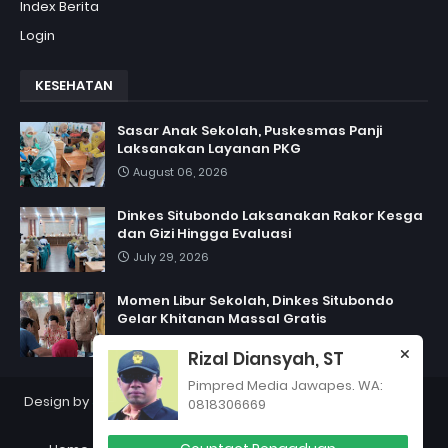
Index Berita
Login
KESEHATAN
Sasar Anak Sekolah, Puskesmas Panji
Laksanakan Layanan PKG
August 06, 2026
Dinkes Situbondo Laksanakan Rakor Kesga
dan Gizi Hingga Evaluasi
July 29, 2026
Momen Libur Sekolah, Dinkes Situbondo
Gelar Khitanan Massal Gratis
July 06, 2026
Rizal Diansyah, ST
Pimpred Media Jawapes. WA:
Design by
Jawapes
| Copyright 2012
PT Jawapes Indonesia
0818306669
Semesta