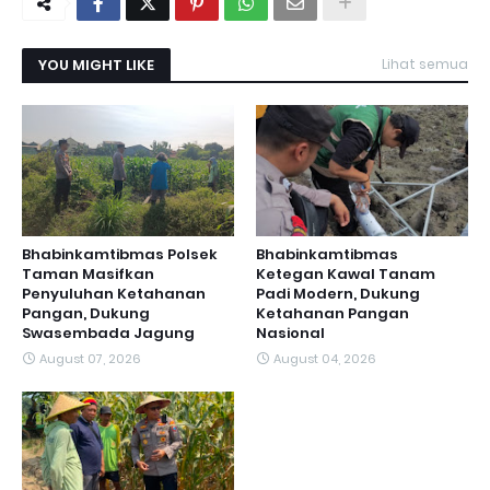
YOU MIGHT LIKE
Lihat semua
Bhabinkamtibmas Polsek
Bhabinkamtibmas
Taman Masifkan
Ketegan Kawal Tanam
Penyuluhan Ketahanan
Padi Modern, Dukung
Pangan, Dukung
Ketahanan Pangan
Swasembada Jagung
Nasional
August 07, 2026
August 04, 2026