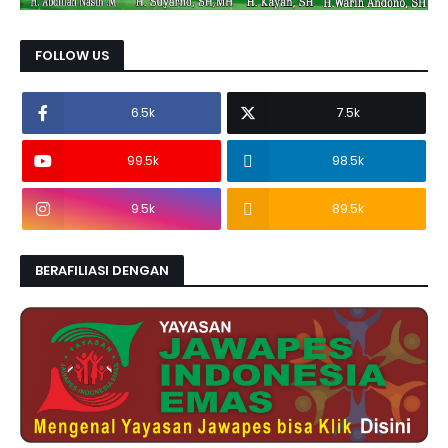
FOLLOW US
6.5k
7.5k
99.5k
98.5k
9.5k
89.5k
BERAFILIASI DENGAN