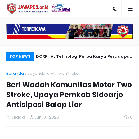
nyambut Anies
DORPHAL Tehnologi Purba Karya Peradapan
Pe
TOP NEWS
LEMURIA Leluhur Nusantara.
Du
Beranda
Jayandaru All Two Stroke
Beri Wadah Komunitas Motor Two
Stroke, Upaya Pemkab Sidoarjo
Antisipasi Balap Liar
Redaksi
Juni 01, 2026
0