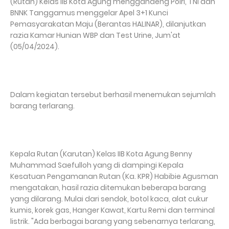
(Rutan) Kelas IIB Kota Agung menggandeng Polri, TNI dan
BNNK Tanggamus menggelar Apel 3+1 Kunci
Pemasyarakatan Maju (Berantas HALINAR), dilanjutkan
razia Kamar Hunian WBP dan Test Urine, Jum'at
(05/04/2024).
Dalam kegiatan tersebut berhasil menemukan sejumlah
barang terlarang.
Kepala Rutan (Karutan) Kelas IIB Kota Agung Benny
Muhammad Saefulloh yang di dampingi Kepala
Kesatuan Pengamanan Rutan (Ka. KPR) Habibie Agusman
mengatakan, hasil razia ditemukan beberapa barang
yang dilarang. Mulai dari sendok, botol kaca, alat cukur
kumis, korek gas, Hanger Kawat, Kartu Remi dan terminal
listrik. "Ada berbagai barang yang sebenarnya terlarang,