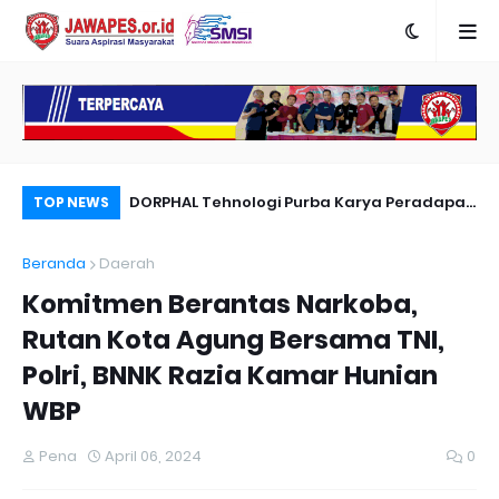
nyambut Anies
DORPHAL Tehnologi Purba Karya Peradapan
Pe
TOP NEWS
LEMURIA Leluhur Nusantara.
Du
Beranda
Daerah
Komitmen Berantas Narkoba,
Rutan Kota Agung Bersama TNI,
Polri, BNNK Razia Kamar Hunian
WBP
Pena
April 06, 2024
0