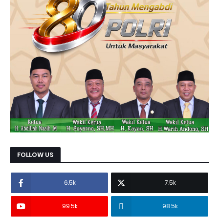
FOLLOW US
6.5k
7.5k
99.5k
98.5k