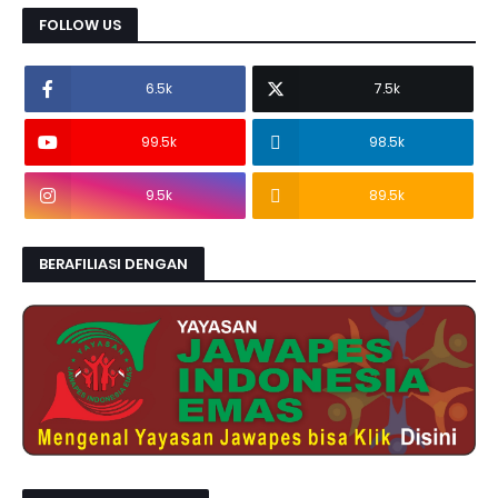
FOLLOW US
6.5k
7.5k
99.5k
98.5k
9.5k
89.5k
BERAFILIASI DENGAN