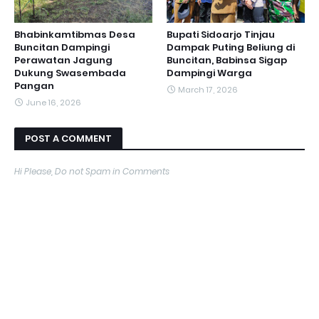
Bhabinkamtibmas Desa
Bupati Sidoarjo Tinjau
Buncitan Dampingi
Dampak Puting Beliung di
Perawatan Jagung
Buncitan, Babinsa Sigap
Dukung Swasembada
Dampingi Warga
Pangan
March 17, 2026
June 16, 2026
POST A COMMENT
Hi Please, Do not Spam in Comments