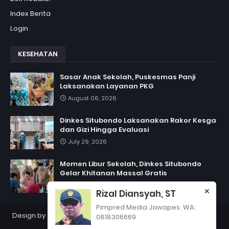
Index Berita
Login
KESEHATAN
Sasar Anak Sekolah, Puskesmas Panji
Laksanakan Layanan PKG
August 06, 2026
Dinkes Situbondo Laksanakan Rakor Kesga
dan Gizi Hingga Evaluasi
July 29, 2026
Momen Libur Sekolah, Dinkes Situbondo
Gelar Khitanan Massal Gratis
July 06, 2026
Rizal Diansyah, ST
Pimpred Media Jawapes. WA:
Design by
Jawapes
| Copyright 2012
PT Jawapes Indonesia
0818306669
Semesta