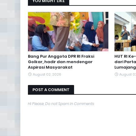
YOU MIGHT LIKE
Bang Pur Anggota DPR RI Fraksi
HUT RI Ke
Golkar, hadir dan mendengar
dari Part
Aspirasi Masyarakat
Lumajang
August 02, 2026
August 0
POST A COMMENT
Hi Please, Do not Spam in Comments