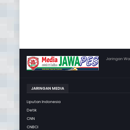
Jaringan War
JARINGAN MEDIA
Liputan Indonesia
Detik
CNN
CNBCI