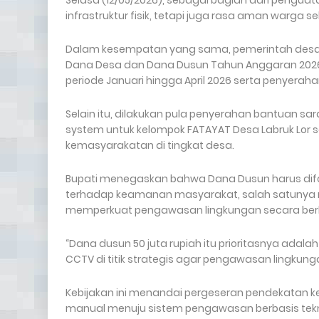
Selasa (12/05/2026), sebagai bagian dari pengu
infrastruktur fisik, tetapi juga rasa aman warga
Dalam kesempatan yang sama, pemerintah desa 
Dana Desa dan Dana Dusun Tahun Anggaran 2026,
periode Januari hingga April 2026 serta penyerah
Selain itu, dilakukan pula penyerahan bantuan s
system untuk kelompok FATAYAT Desa Labruk Lor s
kemasyarakatan di tingkat desa.
Bupati menegaskan bahwa Dana Dusun harus di
terhadap keamanan masyarakat, salah satunya mel
memperkuat pengawasan lingkungan secara berk
“Dana dusun 50 juta rupiah itu prioritasnya ada
CCTV di titik strategis agar pengawasan lingkunga
Kebijakan ini menandai pergeseran pendekatan k
manual menuju sistem pengawasan berbasis tekno