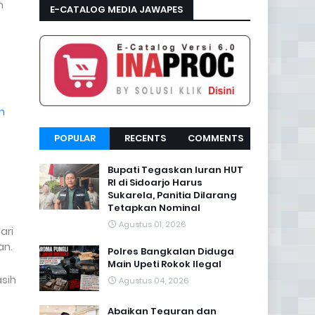
n
E-CATALOG MEDIA JAWAPES
n
POPULAR
RECENTS
COMMENTS
Bupati Tegaskan Iuran HUT
RI di Sidoarjo Harus
Sukarela, Panitia Dilarang
Tetapkan Nominal
Agustus 01, 2026
ari
an.
Polres Bangkalan Diduga
Main Upeti Rokok Ilegal
asih
Agustus 04, 2026
Abaikan Teguran dan