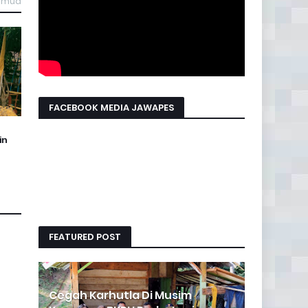
semua
FACEBOOK MEDIA JAWAPES
in
FEATURED POST
Cegah Karhutla Di Musim