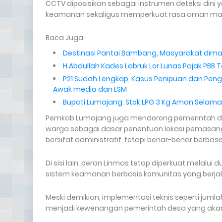
CCTV diposisikan sebagai instrumen deteksi di
keamanan sekaligus memperkuat rasa aman masya
Baca Juga
Destinasi Pantai Bambang, Masyarakat dima
H.Abdullah Kades Labruk Lor Lunas Pajak PBB T
P21 Sudah Lengkap, Kasus Penipuan dan Pengg
Awak media dan LSM
Bupati Lumajang: Stok LPG 3 Kg Aman Selama Id
Pemkab Lumajang juga mendorong pemerintah desa
warga sebagai dasar penentuan lokasi pemasan
bersifat administratif, tetapi benar-benar berba
Di sisi lain, peran Linmas tetap diperkuat melal
sistem keamanan berbasis komunitas yang berj
Meski demikian, implementasi teknis seperti juml
menjadi kewenangan pemerintah desa yang akan