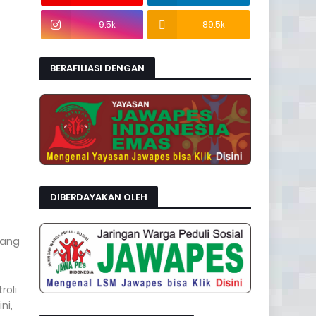
9.5k
89.5k
BERAFILIASI DENGAN
DIBERDAYAKAN OLEH
sang
roli
ni,