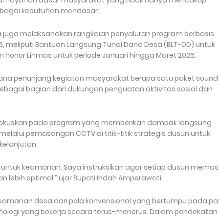
atan layanan dasar masyarakat yang tidak hanya mencakup
 sebagai kebutuhan mendasar.
juga melaksanakan rangkaian penyaluran program berbasis
 meliputi Bantuan Langsung Tunai Dana Desa (BLT-DD) untuk
an honor Linmas untuk periode Januari hingga Maret 2026.
arana penunjang kegiatan masyarakat berupa satu paket sound
ebagai bagian dari dukungan penguatan aktivitas sosial dan
fokuskan pada program yang memberikan dampak langsung
alui pemasangan CCTV di titik-titik strategis dusun untuk
elanjutan.
lah untuk keamanan. Saya instruksikan agar setiap dusun mema
n lebih optimal,” ujar Bupati Indah Amperawati.
eamanan desa dari pola konvensional yang bertumpu pada pat
logi yang bekerja secara terus-menerus. Dalam pendekatan i