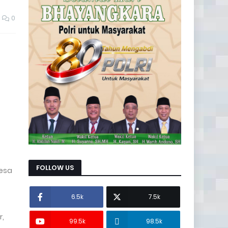
0
FOLLOW US
esa
6.5k
7.5k
r,
99.5k
98.5k