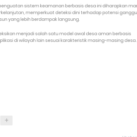
penguatan sistem keamanan berbasis desa ini diharapkan m
elanjutan, memperkuat deteksi dini terhadap potensi gangg
sun yang lebih berdampak langsung.
oyeksikan menjadi salah satu model awal desa aman berbasis
ikasi di wilayah lain sesuai karakteristik masing-masing desa.