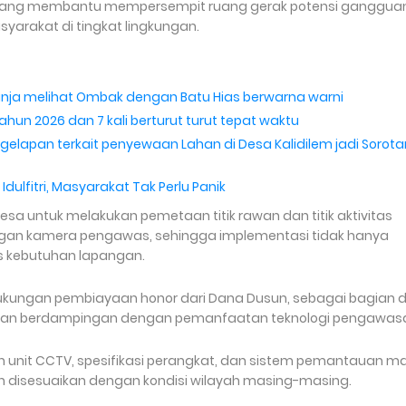
ni yang membantu mempersempit ruang gerak potensi ganggua
rakat di tingkat lingkungan.
nja melihat Ombak dengan Batu Hias berwarna warni
ahun 2026 dan 7 kali berturut turut tepat waktu
elapan terkait penyewaan Lahan di Desa Kalidilem jadi Sorota
ulfitri, Masyarakat Tak Perlu Panik
 untuk melakukan pemetaan titik rawan dan titik aktivitas
gan kamera pengawas, sehingga implementasi tidak hanya
sis kebutuhan lapangan.
ui dukungan pembiayaan honor dari Dana Dusun, sebagai bagian d
alan berdampingan dengan pemanfaatan teknologi pengawas
ah unit CCTV, spesifikasi perangkat, dan sistem pemantauan m
 disesuaikan dengan kondisi wilayah masing-masing.