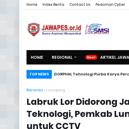
Home
Index Berita
Contact Us
Pedoman Cyber
HOME
REGIONAL
ARTIKEL JAW
DORPHAL Tehnologi Purba Karya Per
TOP NEWS
Beranda
Lumajang
Labruk Lor Didorong J
Teknologi, Pemkab L
untuk CCTV