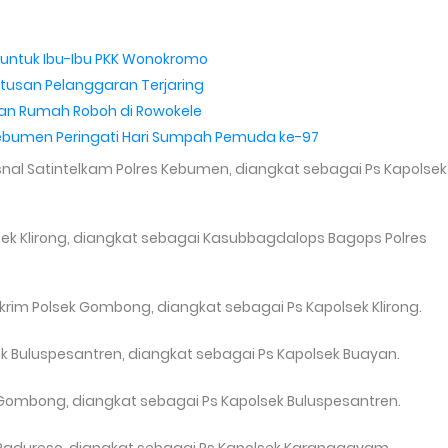
as untuk Ibu-Ibu PKK Wonokromo
atusan Pelanggaran Terjaring
ban Rumah Roboh di Rowokele
ebumen Peringati Hari Sumpah Pemuda ke-97
opsnal Satintelkam Polres Kebumen, diangkat sebagai Ps Kapolsek
ek Klirong, diangkat sebagai Kasubbagdalops Bagops Polres
eskrim Polsek Gombong, diangkat sebagai Ps Kapolsek Klirong.
sek Buluspesantren, diangkat sebagai Ps Kapolsek Buayan.
 Gombong, diangkat sebagai Ps Kapolsek Buluspesantren.