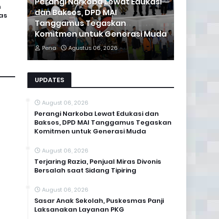
Perangi Narkoba Lewat Edukasi
n
dan Baksos, DPD MAI
as
Tanggamus Tegaskan
Komitmen untuk Generasi Muda
Pena
Agustus 06, 2026
UPDATES
August 06, 2026
Perangi Narkoba Lewat Edukasi dan
Baksos, DPD MAI Tanggamus Tegaskan
Komitmen untuk Generasi Muda
August 06, 2026
Terjaring Razia, Penjual Miras Divonis
Bersalah saat Sidang Tipiring
August 06, 2026
Sasar Anak Sekolah, Puskesmas Panji
Laksanakan Layanan PKG