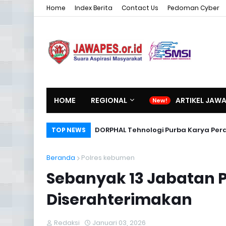
Home
Index Berita
Contact Us
Pedoman Cyber
HOME
REGIONAL
ARTIKEL JAW
DORPHAL Tehnologi Purba Karya Per
TOP NEWS
Beranda
Polres kebumen
Sebanyak 13 Jabatan 
Diserahterimakan
Redaksi
Januari 03, 2026