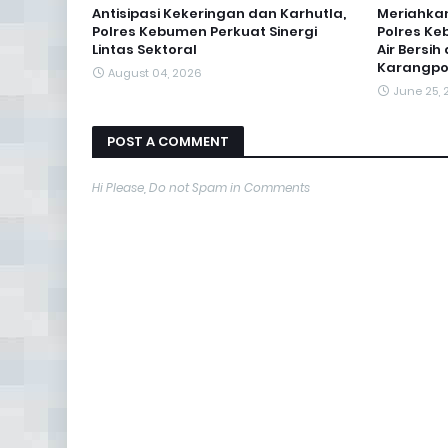
Antisipasi Kekeringan dan Karhutla,
Meriahkan
Polres Kebumen Perkuat Sinergi
Polres Ke
Lintas Sektoral
Air Bersi
Karangp
August 04, 2026
June 25,
POST A COMMENT
Hi Please, Do not Spam in Comments