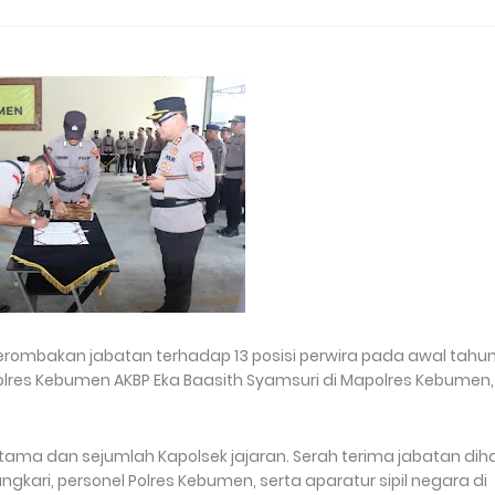
rombakan jabatan terhadap 13 posisi perwira pada awal tahu
olres Kebumen AKBP Eka Baasith Syamsuri di Mapolres Kebumen,
ama dan sejumlah Kapolsek jajaran. Serah terima jabatan dihad
gkari, personel Polres Kebumen, serta aparatur sipil negara di