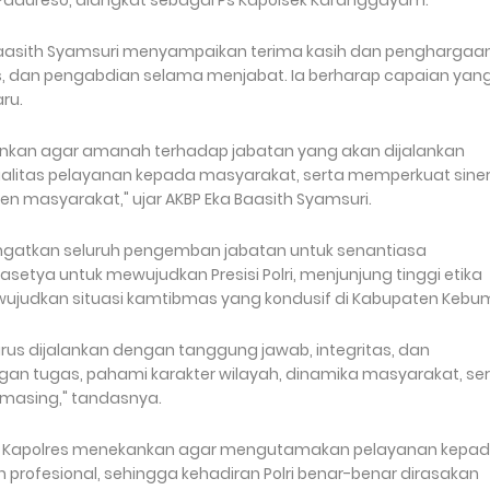
ek Padureso, diangkat sebagai Ps Kapolsek Karanggayam.
aasith Syamsuri menyampaikan terima kasih dan penghargaa
as, dan pengabdian selama menjabat. Ia berharap capaian yan
ru.
ankan agar amanah terhadap jabatan yang akan dijalankan
litas pelayanan kepada masyarakat, serta memperkuat siner
en masyarakat," ujar AKBP Eka Baasith Syamsuri.
gingatkan seluruh pengemban jabatan untuk senantiasa
asetya untuk mewujudkan Presisi Polri, menjunjung tinggi etika
mewujudkan situasi kamtibmas yang kondusif di Kabupaten Kebu
s dijalankan dengan tanggung jawab, integritas, dan
gan tugas, pahami karakter wilayah, dinamika masyarakat, se
masing," tandasnya.
ru, Kapolres menekankan agar mengutamakan pelayanan kepa
 profesional, sehingga kehadiran Polri benar-benar dirasakan