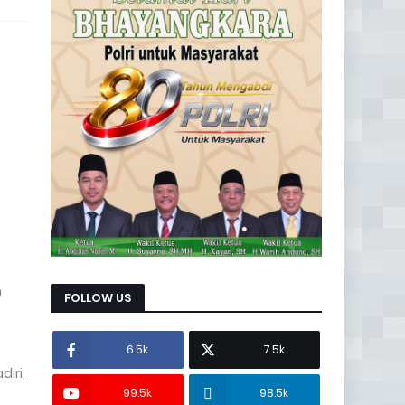
n
FOLLOW US
6.5k
7.5k
iri,
99.5k
98.5k