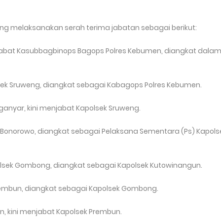
ng melaksanakan serah terima jabatan sebagai berikut:
njabat Kasubbagbinops Bagops Polres Kebumen, diangkat dala
polsek Sruweng, diangkat sebagai Kabagops Polres Kebumen.
nganyar, kini menjabat Kapolsek Sruweng.
lsek Bonorowo, diangkat sebagai Pelaksana Sementara (Ps) Kapols
polsek Gombong, diangkat sebagai Kapolsek Kutowinangun.
 Prembun, diangkat sebagai Kapolsek Gombong.
ian, kini menjabat Kapolsek Prembun.