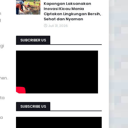
Kapongan Laksanakan
Inovasi Kicau Mania
n
Ciptakan Lingkungan Bersih,
Sehat dan Nyaman
g
Juli 31, 2026
SUBCRIBER US
gi
men.
rta
SUBSCRIBE US
da