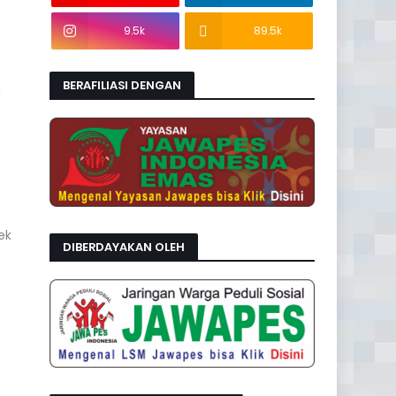
9.5k
89.5k
BERAFILIASI DENGAN
m
ek
DIBERDAYAKAN OLEH