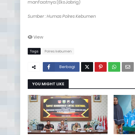
manfaatnya.(EkoJabrig)
Sumber : Humas Polres Kebumen
View
Tags
Polres kebumen
Berbagi
YOU MIGHT LIKE