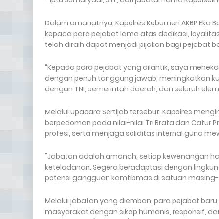
- Iptu Sumaryadi, S.H., dari jabatan lama Kapols
Dalam amanatnya, Kapolres Kebumen AKBP Eka B
kepada para pejabat lama atas dedikasi, loyalit
telah diraih dapat menjadi pijakan bagi pejabat ba
"Kepada para pejabat yang dilantik, saya menek
dengan penuh tanggung jawab, meningkatkan kua
dengan TNI, pemerintah daerah, dan seluruh elem
Melalui Upacara Sertijab tersebut, Kapolres men
berpedoman pada nilai-nilai Tri Brata dan Catur Pr
profesi, serta menjaga soliditas internal guna 
"Jabatan adalah amanah, setiap kewenangan haru
keteladanan. Segera beradaptasi dengan lingkun
potensi gangguan kamtibmas di satuan masing-
Melalui jabatan yang diemban, para pejabat ba
masyarakat dengan sikap humanis, responsif, dan