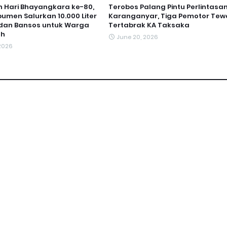
 Hari Bhayangkara ke-80,
Terobos Palang Pintu Perlintasa
bumen Salurkan 10.000 Liter
Karanganyar, Tiga Pemotor Tew
h dan Bansos untuk Warga
Tertabrak KA Taksaka
oh
June 20, 2026
 2026