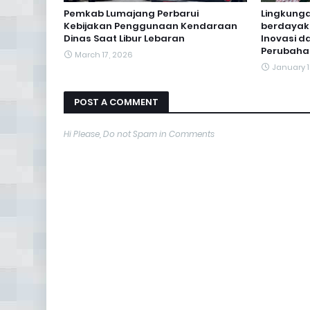
Pemkab Lumajang Perbarui
Lingkunga
Kebijakan Penggunaan Kendaraan
berdayak
Dinas Saat Libur Lebaran
Inovasi 
Perubahan
March 17, 2026
January 1
POST A COMMENT
Hi Please, Do not Spam in Comments