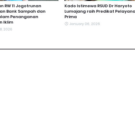
n RW 11 Jogotrunan
Kado Istimewa RSUD Dr Haryoto
an Bank Sampah dan
Lumajang raih Predikat Pelayan
dalam Penanganan
Prima
 Iklim
January 06, 2026
8, 2026