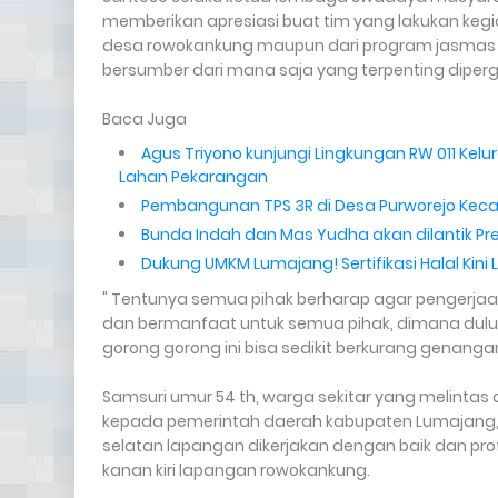
memberikan apresiasi buat tim yang lakukan ke
desa rowokankung maupun dari program jasmas a
bersumber dari mana saja yang terpenting diper
Baca Juga
Agus Triyono kunjungi Lingkungan RW 011 Ke
Lahan Pekarangan
Pembangunan TPS 3R di Desa Purworejo Kec
Bunda Indah dan Mas Yudha akan dilantik Pre
Dukung UMKM Lumajang! Sertifikasi Halal Kini
" Tentunya semua pihak berharap agar pengerjaan 
dan bermanfaat untuk semua pihak, dimana dul
gorong gorong ini bisa sedikit berkurang genanga
Samsuri umur 54 th, warga sekitar yang melintas
kepada pemerintah daerah kabupaten Lumajang, d
selatan lapangan dikerjakan dengan baik dan pro
kanan kiri lapangan rowokankung.