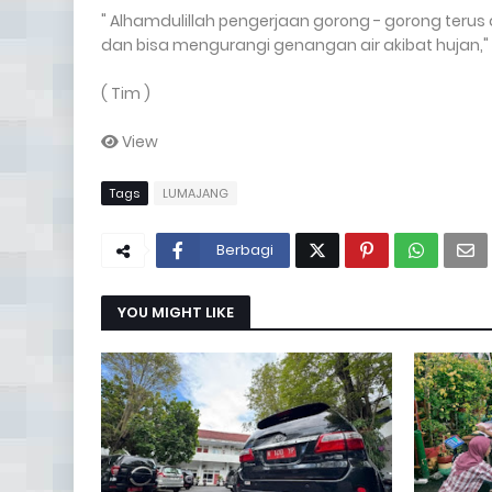
" Alhamdulillah pengerjaan gorong - gorong terus
dan bisa mengurangi genangan air akibat hujan," 
( Tim )
View
Tags
LUMAJANG
Berbagi
YOU MIGHT LIKE