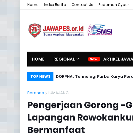
Home
Index Berita
Contact Us
Pedoman Cyber
HOME
REGIONAL
ARTIKEL JAW
DORPHAL Tehnologi Purba Karya Per
TOP NEWS
Beranda
LUMAJANG
Pengerjaan Gorong -G
Lapangan Rowokankun
Bermanfaat