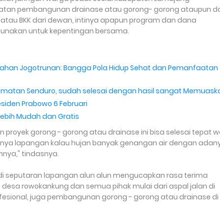
giatan pembangunan drainase atau gorong- gorong ataupun da
tau BKK dari dewan, intinya apapun program dan dana
gunakan untuk kepentingan bersama.
lurahan Jogotrunan: Bangga Pola Hidup Sehat dan Pemanfaatan
amatan Senduro, sudah selesai dengan hasil sangat Memuask
siden Prabowo 6 Februari
 Lebih Mudah dan Gratis
proyek gorong - gorong atau drainase ini bisa selesai tepat 
unya lapangan kalau hujan banyak genangan air dengan adan
nnya," tindasnya.
 di seputaran lapangan alun alun mengucapkan rasa terima
esa rowokankung dan semua pihak mulai dari aspal jalan di
fesional, juga pembangunan gorong - gorong atau drainase di