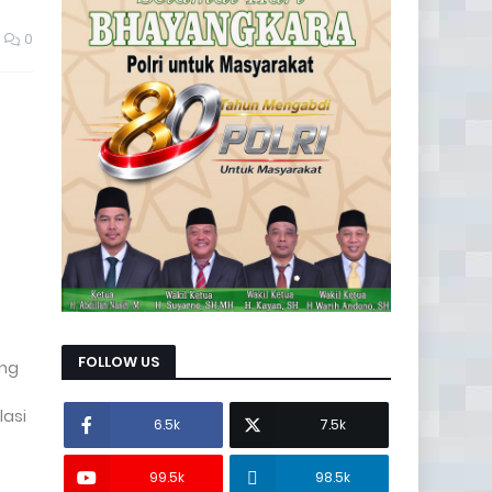
0
FOLLOW US
ang
lasi
6.5k
7.5k
99.5k
98.5k