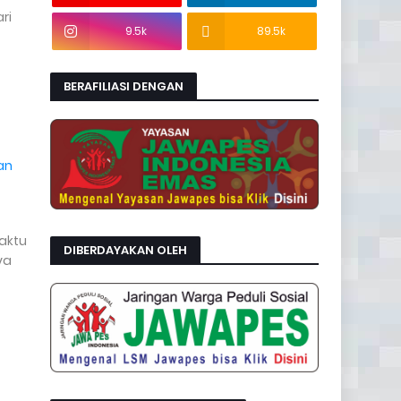
ri
9.5k
89.5k
BERAFILIASI DENGAN
an
waktu
DIBERDAYAKAN OLEH
ya