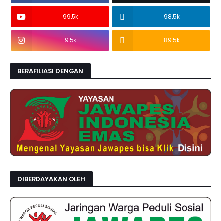
99.5k
98.5k
9.5k
89.5k
BERAFILIASI DENGAN
DIBERDAYAKAN OLEH