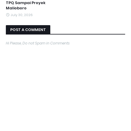
TPQ Sampai Proyek
Malioboro
July 30, 2026
POST A COMMENT
Hi Please, Do not Spam in Comments