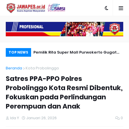
Pemilik Rita Super Mall Purwokerto Gugat
Polresta Sidoarjo Gelar 21 Adegan
Po
TOP NEWS
Dugaan Bangunan Milik Sampurna Foto
Rekonstruksi Pembunuhan di Ngelom
Pe
Beranda
Kota Probolinggo
Megare
Ny
Satres PPA-PPO Polres
Probolinggo Kota Resmi Dibentuk,
Fokuskan pada Perlindungan
Perempuan dan Anak
Ida Y
Januari 26, 2026
0