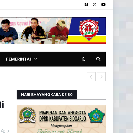
PEMERINTAH
Pomdam V/Br
HARI BHAYANGKARA KE 80
i
0