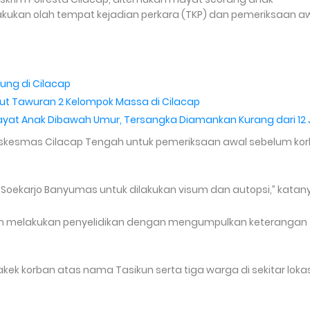
akukan olah tempat kejadian perkara (TKP) dan pemeriksaan a
ung di Cilacap
ut Tawuran 2 Kelompok Massa di Cilacap
yat Anak Dibawah Umur, Tersangka Diamankan Kurang dari 12
 Puskesmas Cilacap Tengah untuk pemeriksaan awal sebelum ko
Soekarjo Banyumas untuk dilakukan visum dan autopsi,” katan
masih melakukan penyelidikan dengan mengumpulkan keterangan
akek korban atas nama Tasikun serta tiga warga di sekitar lokas