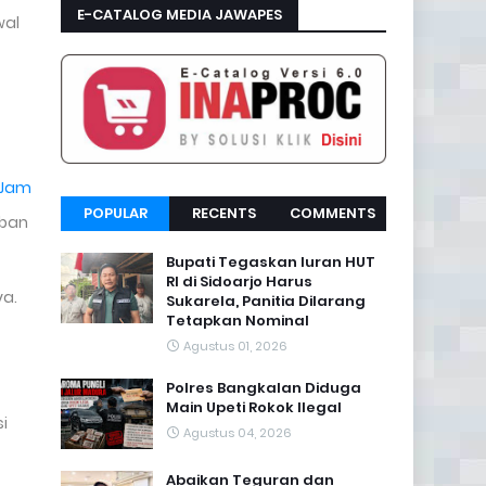
E-CATALOG MEDIA JAWAPES
wal
 Jam
POPULAR
RECENTS
COMMENTS
rban
Bupati Tegaskan Iuran HUT
RI di Sidoarjo Harus
ya.
Sukarela, Panitia Dilarang
Tetapkan Nominal
Agustus 01, 2026
Polres Bangkalan Diduga
Main Upeti Rokok Ilegal
i
Agustus 04, 2026
Abaikan Teguran dan