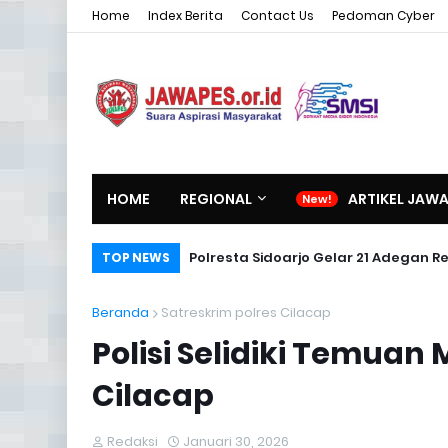
Home
Index Berita
Contact Us
Pedoman Cyber
HOME
REGIONAL
ARTIKEL JAW
Polresta Sidoarjo Gelar 21 Adegan
TOP NEWS
Beranda
Satreskrim polres Cilacap
Polisi Selidiki Temua
Cilacap
Redaksi
Januari 30, 2026