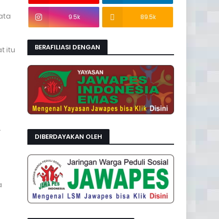
kata
9.5k
89.5k
BERAFILIASI DENGAN
t itu
.
DIBERDAYAKAN OLEH
a