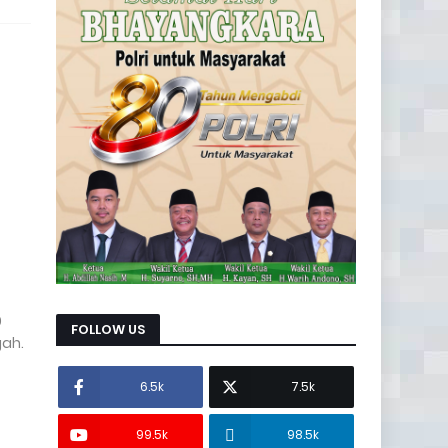
0
FOLLOW US
gah.
6.5k
7.5k
99.5k
98.5k