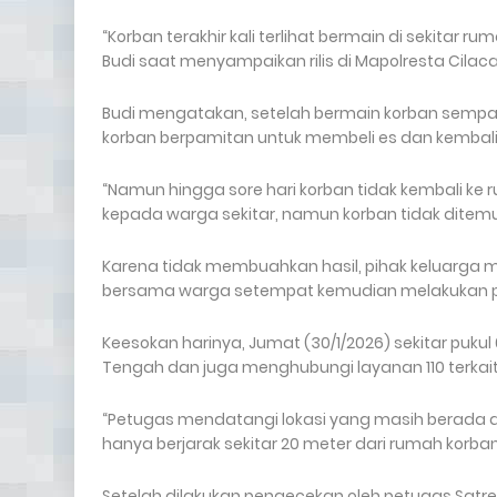
“Korban terakhir kali terlihat bermain di sekitar r
Budi saat menyampaikan rilis di Mapolresta Cilaca
Budi mengatakan, setelah bermain korban sempat
korban berpamitan untuk membeli es dan kembal
“Namun hingga sore hari korban tidak kembali k
kepada warga sekitar, namun korban tidak ditemu
Karena tidak membuahkan hasil, pihak keluarga me
bersama warga setempat kemudian melakukan pe
Keesokan harinya, Jumat (30/1/2026) sekitar puku
Tengah dan juga menghubungi layanan 110 terka
“Petugas mendatangi lokasi yang masih berada di 
hanya berjarak sekitar 20 meter dari rumah korban,”
Setelah dilakukan pengecekan oleh petugas Satr