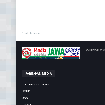
Lebih baru
Jaringan War
JARINGAN MEDIA
Liputan Indonesia
Detik
CNN
CNBCI