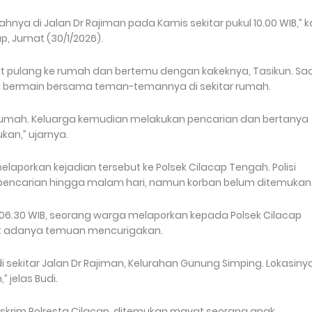
umahnya di Jalan Dr Rajiman pada Kamis sekitar pukul 10.00 WIB,” 
p, Jumat (30/1/2026).
 pulang ke rumah dan bertemu dengan kakeknya, Tasikun. Saa
i bermain bersama teman-temannya di sekitar rumah.
e rumah. Keluarga kemudian melakukan pencarian dan bertanya
kan,” ujarnya.
laporkan kejadian tersebut ke Polsek Cilacap Tengah. Polisi
ncarian hingga malam hari, namun korban belum ditemukan
l 06.30 WIB, seorang warga melaporkan kepada Polsek Cilacap
it adanya temuan mencurigakan.
sekitar Jalan Dr Rajiman, Kelurahan Gunung Simping. Lokasiny
 jelas Budi.
eskrim Polresta Cilacap, ditemukan mayat seorang anak