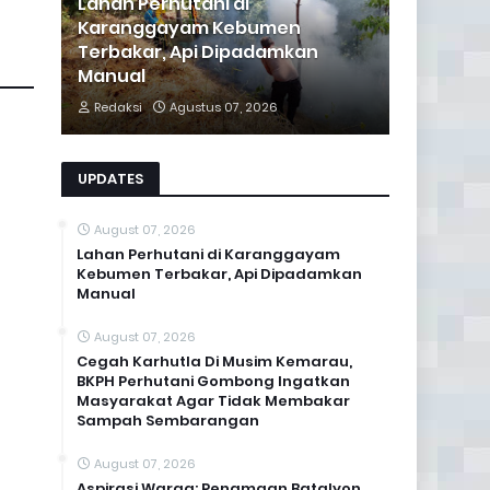
Lahan Perhutani di
Karanggayam Kebumen
Terbakar, Api Dipadamkan
Manual
Redaksi
Agustus 07, 2026
UPDATES
August 07, 2026
Lahan Perhutani di Karanggayam
Kebumen Terbakar, Api Dipadamkan
Manual
August 07, 2026
Cegah Karhutla Di Musim Kemarau,
BKPH Perhutani Gombong Ingatkan
Masyarakat Agar Tidak Membakar
Sampah Sembarangan
August 07, 2026
Aspirasi Warga: Penamaan Batalyon