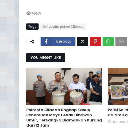
View
Tags
Satreskrim polres Cilacap
Berbagi
YOU MIGHT LIKE
Polresta Cilacap Ungkap Kasus
Polisi Se
Penemuan Mayat Anak Dibawah
dalam Kar
Umur, Tersangka Diamankan Kurang
January 
dari 12 Jam