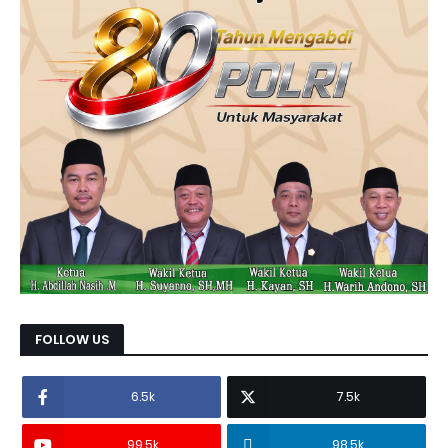
FOLLOW US
6.5k
7.5k
99.5k
98.5k