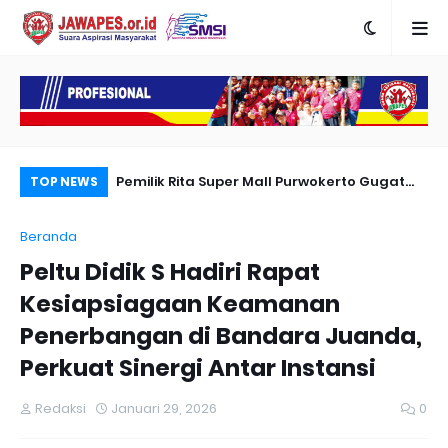
Karya Peradapan
Pemilik Rita Super Mall Purwokerto Gugat
Po
TOP NEWS
Dugaan Bangunan Milik Sampurna Foto
Re
Beranda
Me
Peltu Didik S Hadiri Rapat
Kesiapsiagaan Keamanan
Penerbangan di Bandara Juanda,
Perkuat Sinergi Antar Instansi
Redaksi
Januari 29, 2026
0