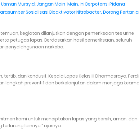
 Usman Mursyid: Jangan Main-Main, Ini Berpotensi Pidana
rasumber Sosialisasi Bioaktivator Nitrobacter, Dorong Pertani
emuan, kegiatan dilanjutkan dengan pemeriksaan tes urine
ta petugas lapas. Berdasarkan hasil pemeriksaan, seluruh
dari penyalahgunaan narkoba.
tertib, dan kondusif. Kepala Lapas Kelas III Dharmasraya, Ferd
an langkah preventif dan berkelanjutan dalam menjaga keam
komitmen kami untuk menciptakan lapas yang bersih, aman, dan
erlarang lainnya,” ujarnya.