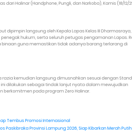
dari Halinar (Handphone, Pungli, dan Narkoba), Kamis (18/12/2
but dipimpin langsung oleh Kepala Lapas Kelas III Dharmasraya,
at penegak hukum, serta seluruh petugas pengamanan Lapas. R
ga binaan guna memastikan tidak adanya barang terlarang di
a razia kemudian langsung dimusnahkan sesuai dengan Stand
 ini dilakukan sebagai tindak lanjut nyata dalam mewujudkan
dan berkomitmen pada program Zero Halinar.
ap Tembus Promosi Internasional
Paskibraka Provinsi Lampung 2026, Siap Kibarkan Merah Putih