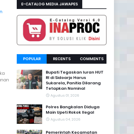
E-CATALOG MEDIA JAWAPES
an
POPULAR
RECENTS
COMMENTS
Bupati Tegaskan Iuran HUT
ika
RI di Sidoarjo Harus
anan
Sukarela, Panitia Dilarang
Tetapkan Nominal
Agustus 01, 2026
Polres Bangkalan Diduga
Main Upeti Rokok Ilegal
Agustus 04, 2026
Pemerintah Kecamatan