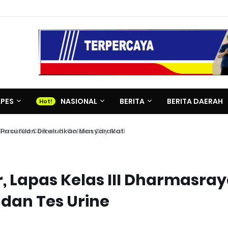
APES
NASIONAL
BERITA
BERITA DAERAH
i SIM Corner di Golden City Mall
, Lapas Kelas III Dharmasra
dan Tes Urine