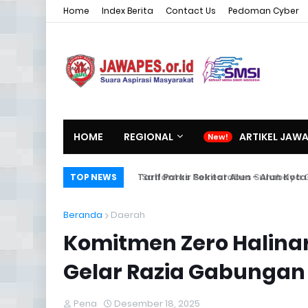
Home
Index Berita
Contact Us
Pedoman Cyber
HOME
REGIONAL
ARTIKEL JAW
Satlantas Polrestabes Surabaya Gera
TOP NEWS
Beranda
Daerah
Komitmen Zero Halinar
Gelar Razia Gabungan 
Pena
Desember 18, 2025