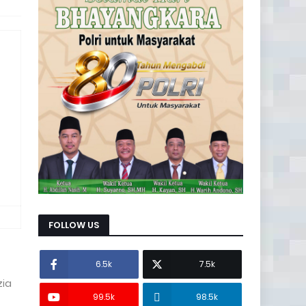
FOLLOW US
6.5k
7.5k
zia
99.5k
98.5k