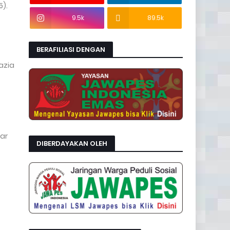
5).
9.5k
89.5k
BERAFILIASI DENGAN
azia
ar
DIBERDAYAKAN OLEH