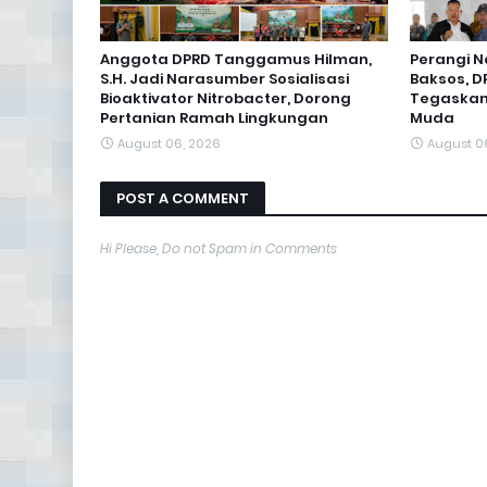
Anggota DPRD Tanggamus Hilman,
Perangi N
S.H. Jadi Narasumber Sosialisasi
Baksos, 
Bioaktivator Nitrobacter, Dorong
Tegaskan
Pertanian Ramah Lingkungan
Muda
August 06, 2026
August 0
POST A COMMENT
Hi Please, Do not Spam in Comments