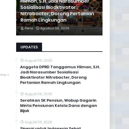
Hilman, S.H. Jadi Narasumber
Sosialisasi Bioaktivator
Nitrobacter, Dorong Pertanian
Ramah Lingkungan
Pena
Agustus 06, 2026
UPDATES
August 06, 2026
Anggota DPRD Tanggamus Hilman, S.H.
Jadi Narasumber Sosialisasi
ama
Bioaktivator Nitrobacter, Dorong
Pertanian Ramah Lingkungan
August 06, 2026
Serahkan SK Pensiun, Wabup Gagarin
Minta Pensiunan Kelola Dana dengan
Bijak
August 06, 2026
Sinergi untuk Indonesia Sehat,