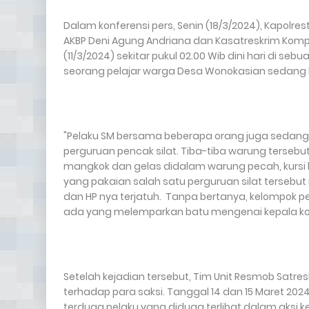
Dalam konferensi pers, Senin (18/3/2024), Kapolre
AKBP Deni Agung Andriana dan Kasatreskrim Ko
(11/3/2024) sekitar pukul 02.00 Wib dini hari di s
seorang pelajar warga Desa Wonokasian sedang be
"Pelaku SM bersama beberapa orang juga sedang 
perguruan pencak silat. Tiba-tiba warung terseb
mangkok dan gelas didalam warung pecah, kursi 
yang pakaian salah satu perguruan silat tersebut 
dan HP nya terjatuh. Tanpa bertanya, kelompok
ada yang melemparkan batu mengenai kepala kor
Setelah kejadian tersebut, Tim Unit Resmob Satre
terhadap para saksi. Tanggal 14 dan 15 Maret 2
terduga pelaku yang diduga terlibat dalam aksi k