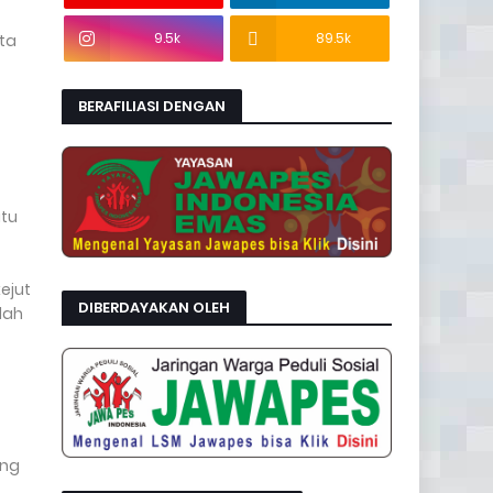
9.5k
89.5k
sta
BERAFILIASI DENGAN
atu
ejut
DIBERDAYAKAN OLEH
lah
ang