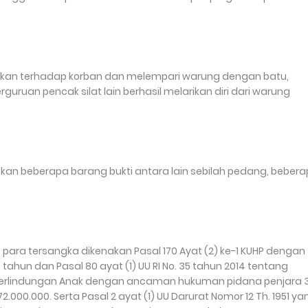
okan terhadap korban dan melempari warung dengan batu,
uan pencak silat lain berhasil melarikan diri dari warung
nkan beberapa barang bukti antara lain sebilah pedang, beber
ra tersangka dikenakan Pasal 170 Ayat (2) ke-1 KUHP dengan
hun dan Pasal 80 ayat (1) UU RI No. 35 tahun 2014 tentang
g Perlindungan Anak dengan ancaman hukuman pidana penjara 
000.000. Serta Pasal 2 ayat (1) UU Darurat Nomor 12 Th. 1951 ya