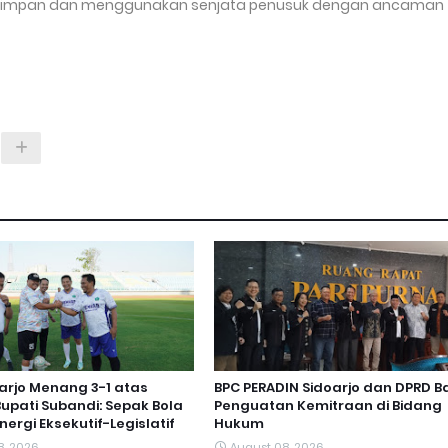
nyimpan dan menggunakan senjata penusuk dengan ancaman
arjo Menang 3-1 atas
BPC PERADIN Sidoarjo dan DPRD 
upati Subandi: Sepak Bola
Penguatan Kemitraan di Bidang
nergi Eksekutif-Legislatif
Hukum
8, 2026
August 08, 2026