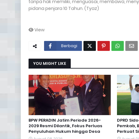
tanpa hak memiliki, menguasai, membawa, me
pidana penjara 10 Tahun. (Tyaz)
View
Berbagi
YOU MIGHT LIKE
BPW PERADIN Jatim Periode 2026-
DPRD Sido
2029 Resmi Dilantik, Fokus Perluas
Pemkab, B
Penyuluhan Hukum hingga Desa
Perkuat Si
August 08, 2026
August 0