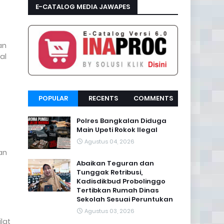
E-CATALOG MEDIA JAWAPES
an
al
POPULAR
RECENTS
COMMENTS
Polres Bangkalan Diduga
Main Upeti Rokok Ilegal
Agustus 04, 2026
an
Abaikan Teguran dan
Tunggak Retribusi,
Kadisdikbud Probolinggo
Tertibkan Rumah Dinas
Sekolah Sesuai Peruntukan
Agustus 03, 2026
lat