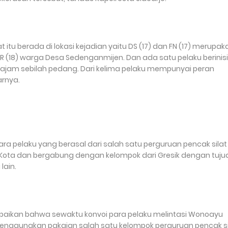
t itu berada di lokasi kejadian yaitu DS (17) dan FN (17) merupak
 FR (18) warga Desa Sedenganmijen. Dan ada satu pelaku berinisi
tajam sebilah pedang. Dari kelima pelaku mempunyai peran
arnya.
ra pelaku yang berasal dari salah satu perguruan pencak silat
o Kota dan bergabung dengan kelompok dari Gresik dengan tuju
lain.
mpaikan bahwa sewaktu konvoi para pelaku melintasi Wonoayu
menggunakan pakaian salah satu kelompok perguruan pencak si