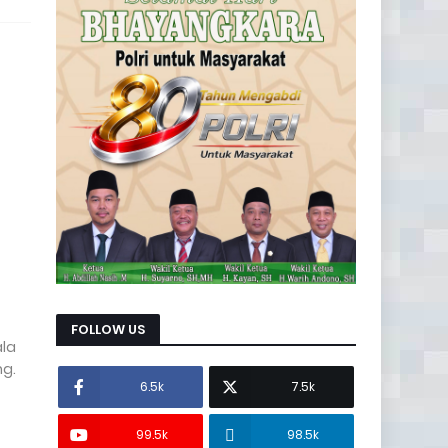
FOLLOW US
ala
ng.
6.5k
7.5k
99.5k
98.5k