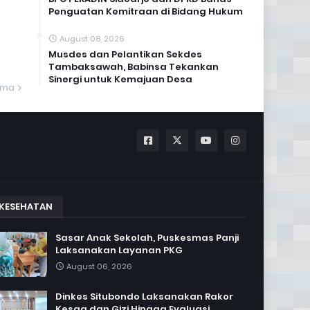
Penguatan Kemitraan di Bidang Hukum
August 08, 2026
Musdes dan Pelantikan Sekdes
Tambaksawah, Babinsa Tekankan
Sinergi untuk Kemajuan Desa
ama
KESEHATAN
Sasar Anak Sekolah, Puskesmas Panji
Laksanakan Layanan PKG
August 06, 2026
Dinkes Situbondo Laksanakan Rakor
Kesga dan Gizi Hingga Evaluasi