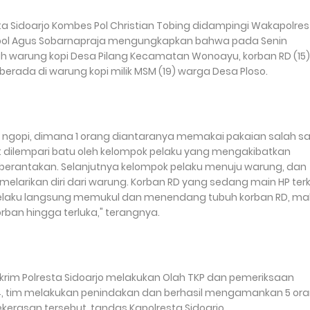
sta Sidoarjo Kombes Pol Christian Tobing didampingi Wakapolre
mpol Agus Sobarnapraja mengungkapkan bahwa pada Senin
ebuah warung kopi Desa Pilang Kecamatan Wonoayu, korban RD (15)
rada di warung kopi milik MSM (19) warga Desa Ploso.
ngopi, dimana 1 orang diantaranya memakai pakaian salah s
ut dilempari batu oleh kelompok pelaku yang mengakibatkan
berantakan. Selanjutnya kelompok pelaku menuju warung, dan
melarikan diri dari warung. Korban RD yang sedang main HP terk
 pelaku langsung memukul dan menendang tubuh korban RD, ma
ban hingga terluka," terangnya.
skrim Polresta Sidoarjo melakukan Olah TKP dan pemeriksaan
024, tim melakukan penindakan dan berhasil mengamankan 5 or
ekerasan tersebut, tandas Kapolresta Sidoarjo.