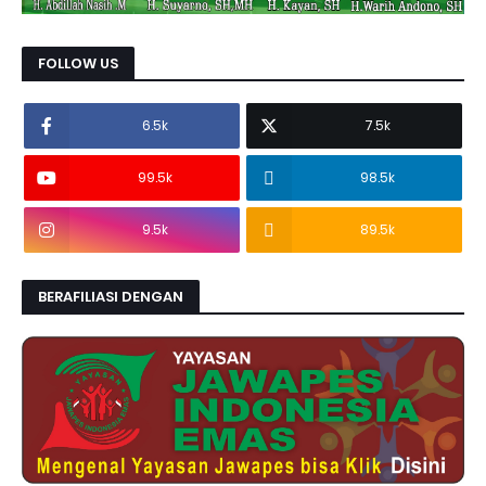
FOLLOW US
6.5k
7.5k
99.5k
98.5k
9.5k
89.5k
BERAFILIASI DENGAN