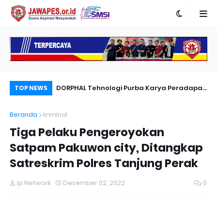
nyambut Anies
DORPHAL Tehnologi Purba Karya Peradapan
Pe
TOP NEWS
LEMURIA Leluhur Nusantara.
Du
Beranda
kriminal
Tiga Pelaku Pengeroyokan
Satpam Pakuwon city, Ditangkap
Satreskrim Polres Tanjung Perak
Ip Network
Desember 02, 2022
0