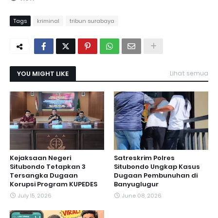
Tags
kriminal
tribun surabaya
YOU MIGHT LIKE
Lihat semua
Kejaksaan Negeri
Satreskrim Polres
Situbondo Tetapkan 3
Situbondo Ungkap Kasus
Tersangka Dugaan
Dugaan Pembunuhan di
Korupsi Program KUPEDES
Banyuglugur
July 15, 2026
June 08, 2026