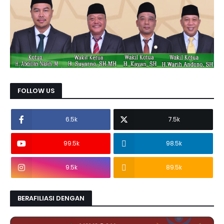
FOLLOW US
6.5k
7.5k
99.5k
98.5k
9.5k
89.5k
BERAFILIASI DENGAN