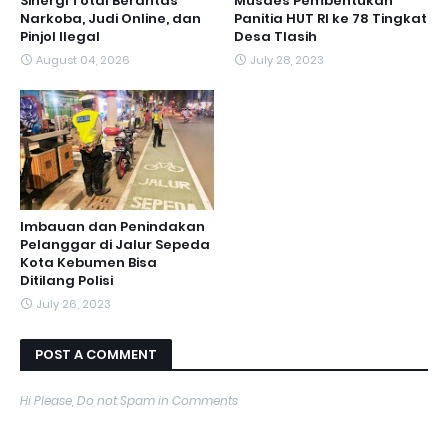
Sinergi Total Berantas
Musdes Pembentukan
Narkoba, Judi Online, dan
Panitia HUT RI ke 78 Tingkat
Pinjol Ilegal
Desa Tlasih
August 04, 2026
July 28, 2023
Imbauan dan Penindakan
Pelanggar di Jalur Sepeda
Kota Kebumen Bisa
Ditilang Polisi
July 26, 2023
POST A COMMENT
Hi Please, Do not Spam in Comments