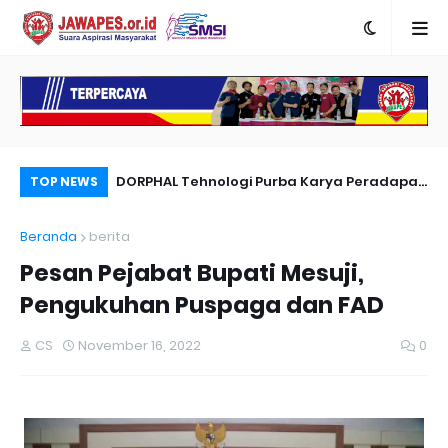
nyambut Anies
DORPHAL Tehnologi Purba Karya Peradapan
Pe
TOP NEWS
LEMURIA Leluhur Nusantara.
Du
Beranda
berita
Pesan Pejabat Bupati Mesuji,
Pengukuhan Puspaga dan FAD
CS
November 16, 2022
0