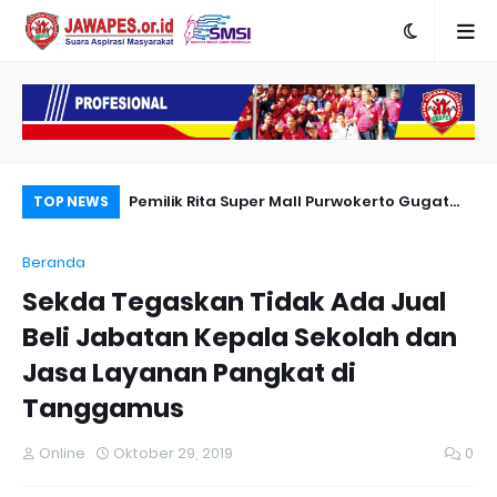
Karya Peradapan
Pemilik Rita Super Mall Purwokerto Gugat
Po
TOP NEWS
Dugaan Bangunan Milik Sampurna Foto
Re
Beranda
Me
Sekda Tegaskan Tidak Ada Jual
Beli Jabatan Kepala Sekolah dan
Jasa Layanan Pangkat di
Tanggamus
Online
Oktober 29, 2019
0