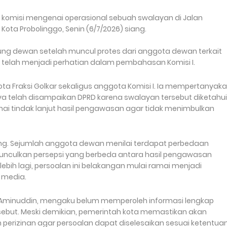
 komisi mengenai operasional sebuah swalayan di Jalan
ota Probolinggo, Senin (6/7/2026) siang.
 dewan setelah muncul protes dari anggota dewan terkait
telah menjadi perhatian dalam pembahasan Komisi I.
a Fraksi Golkar sekaligus anggota Komisi I. Ia mempertanyak
 telah disampaikan DPRD karena swalayan tersebut diketahui
ai tindak lanjut hasil pengawasan agar tidak menimbulkan
ng. Sejumlah anggota dewan menilai terdapat perbedaan
unculkan persepsi yang berbeda antara hasil pengawasan
erlebih lagi, persoalan ini belakangan mulai ramai menjadi
 media.
o, Aminuddin, mengaku belum memperoleh informasi lengkap
but. Meski demikian, pemerintah kota memastikan akan
 perizinan agar persoalan dapat diselesaikan sesuai ketentuan