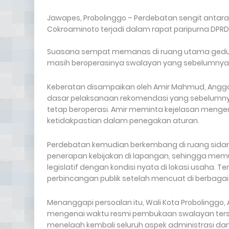
Jawapes, Probolinggo – Perdebatan sengit antara
Cokroaminoto terjadi dalam rapat paripurna DPRD K
Suasana sempat memanas di ruang utama gedung
masih beroperasinya swalayan yang sebelumnya 
Keberatan disampaikan oleh Amir Mahmud, Anggot
dasar pelaksanaan rekomendasi yang sebelumnya
tetap beroperasi. Amir meminta kejelasan mengen
ketidakpastian dalam penegakan aturan.
Perdebatan kemudian berkembang di ruang sida
penerapan kebijakan di lapangan, sehingga mem
legislatif dengan kondisi nyata di lokasi usaha. T
perbincangan publik setelah mencuat di berbagai
Menanggapi persoalan itu, Wali Kota Probolingg
mengenai waktu resmi pembukaan swalayan terse
menelaah kembali seluruh aspek administrasi dan