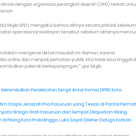
inasi dengan organisasi perangkat daerah (OPD) terkait untu
izinan.
. Abdul Mujib SPD.i, mengakui bahwa dirinya secara pribadi sebelu
soalan operasional swalayan tersebut sebelum akhirnya mencu
endalam mengenai detail masalah ini. Namun, karena
 online dan menjadi perhatian publik, kita tidak bisa tinggal 
enimbulkan polemik berkepanjangan," ujar Mujib.
 Menimbulkan Perdebatan Sengit Antar Komisi DPRD Kota
atim Otopsi Jenazah Pria Pasuruan yang Tewas di Pantai Perma
rnyata Warga Grati Pasuruan dan Sempat Dilaporkan Hilang
 Pilang Kota Probolinggo, Luka Sayat Dileher Diduga Korban