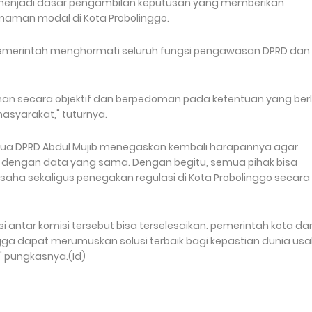
a menjadi dasar pengambilan keputusan yang memberikan
naman modal di Kota Probolinggo.
pemerintah menghormati seluruh fungsi pengawasan DPRD dan 
inan secara objektif dan berpedoman pada ketentuan yang ber
asyarakat," tuturnya.
 ketua DPRD Abdul Mujib menegaskan kembali harapannya agar
dengan data yang sama. Dengan begitu, semua pihak bisa
saha sekaligus penegakan regulasi di Kota Probolinggo secara
i antar komisi tersebut bisa terselesaikan. pemerintah kota da
ga dapat merumuskan solusi terbaik bagi kepastian dunia us
" pungkasnya.(Id)