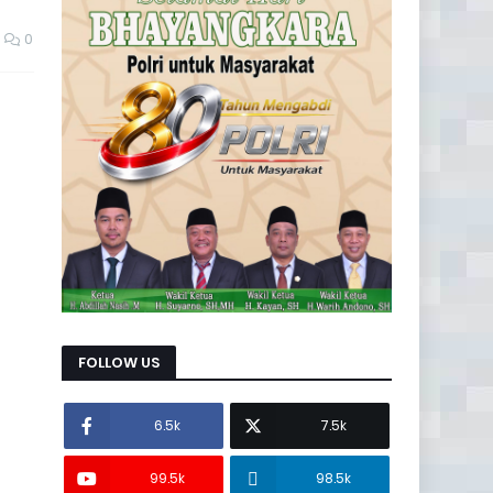
0
FOLLOW US
6.5k
7.5k
99.5k
98.5k