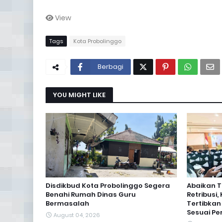
View
Tags
Kota Probolinggo
Berbagi
YOU MIGHT LIKE
Disdikbud Kota Probolinggo Segera
Abaikan 
Benahi Rumah Dinas Guru
Retribusi
Bermasalah
Tertibkan
Sesuai Pe
August 04, 2026