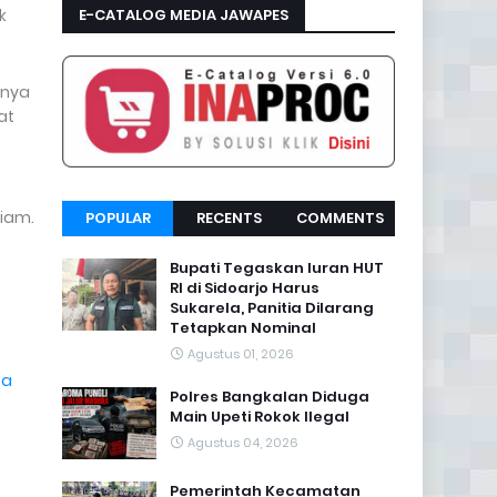
k
E-CATALOG MEDIA JAWAPES
mnya
at
diam.
POPULAR
RECENTS
COMMENTS
Bupati Tegaskan Iuran HUT
RI di Sidoarjo Harus
Sukarela, Panitia Dilarang
Tetapkan Nominal
Agustus 01, 2026
ta
Polres Bangkalan Diduga
Main Upeti Rokok Ilegal
Agustus 04, 2026
Pemerintah Kecamatan