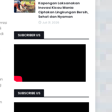
Kapongan Laksanakan
Inovasi Kicau Mania
Ciptakan Lingkungan Bersih,
Sehat dan Nyaman
misi
Juli 31, 2026
i
di
SUBCRIBER US
l
an
g
SUBSCRIBE US
an