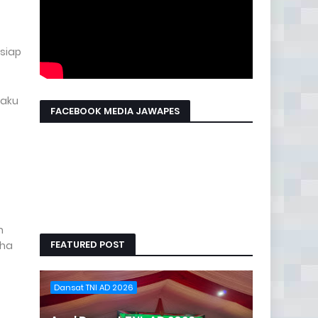
siap
laku
FACEBOOK MEDIA JAWAPES
n
FEATURED POST
aha
Dansat TNI AD 2026