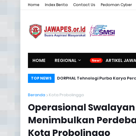
Home
Index Berita
Contact Us
Pedoman Cyber
HOME
REGIONAL
ARTIKEL JAW
DORPHAL Tehnologi Purba Karya Per
TOP NEWS
Beranda
Kota Probolinggo
Operasional Swalayan
Menimbulkan Perdebat
Kota Probolinggo