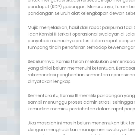
Untuk mengatasi situasi tersebut, Mujib mengusul
pendapat (RDP) gabungan. Menurutnya, forum b
pandangan seluruh alat kelengkapan dewan sebe
Mujib menjelaskan, hasil dari rapat paripurna ta
I dan Komisi III terkait operasional swalayan di J
penyebab munculnya protes dalam rapat paripurn
tumpang tindih penafsiran terhadap kewenanga
Sebelumnya, Komisi I telah melakukan pemeriks
yang dinilai belum memenuhi ketentuan. Berdasar
rekomendasi penghentian sementara operasional 
dinyatakan lengkap.
Sementara itu, Komisi III memiliki pandangan yang
sambil menunggu proses administrasi, sehingga m
kemudian memicu perdebatan dalam rapat parip
Jika masalah ini masih belum menemukan titik t
dengan menghadirkan manajemen swalayan bers