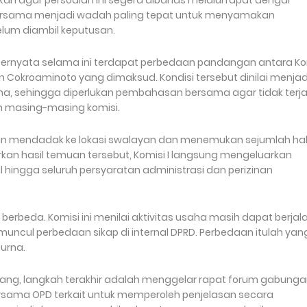
kan agar persoalan ini segera dibahas melalui rapat dengar
ersama menjadi wadah paling tepat untuk menyamakan
lum diambil keputusan.
di ternyata selama ini terdapat perbedaan pandangan antara Ko
alan Cokroaminoto yang dimaksud. Kondisi tersebut dinilai menjad
a, sehingga diperlukan pembahasan bersama agar tidak terja
n masing-masing komisi.
aan mendadak ke lokasi swalayan dan menemukan sejumlah ha
kan hasil temuan tersebut, Komisi I langsung mengeluarkan
hingga seluruh persyaratan administrasi dan perizinan
 berbeda. Komisi ini menilai aktivitas usaha masih dapat berjal
uncul perbedaan sikap di internal DPRD. Perbedaan itulah yan
urna.
erang, langkah terakhir adalah menggelar rapat forum gabung
ama OPD terkait untuk memperoleh penjelasan secara