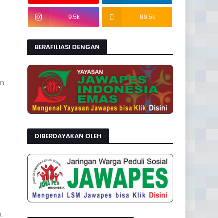
9.5k
89.5k
BERAFILIASI DENGAN
an
DIBERDAYAKAN OLEH
.