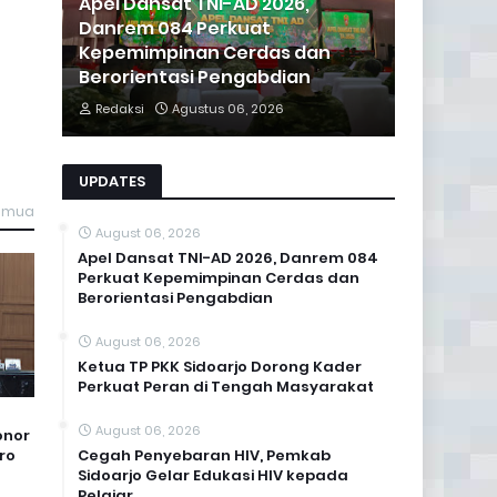
Apel Dansat TNI-AD 2026,
Danrem 084 Perkuat
Kepemimpinan Cerdas dan
Berorientasi Pengabdian
Redaksi
Agustus 06, 2026
UPDATES
semua
August 06, 2026
Apel Dansat TNI-AD 2026, Danrem 084
Perkuat Kepemimpinan Cerdas dan
Berorientasi Pengabdian
August 06, 2026
Ketua TP PKK Sidoarjo Dorong Kader
Perkuat Peran di Tengah Masyarakat
August 06, 2026
onor
Cegah Penyebaran HIV, Pemkab
ro
Sidoarjo Gelar Edukasi HIV kepada
Pelajar