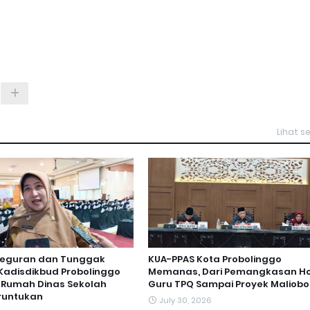
Lihat 
Teguran dan Tunggak
KUA-PPAS Kota Probolinggo
, Kadisdikbud Probolinggo
Memanas, Dari Pemangkasan H
 Rumah Dinas Sekolah
Guru TPQ Sampai Proyek Maliobo
runtukan
July 30, 2026