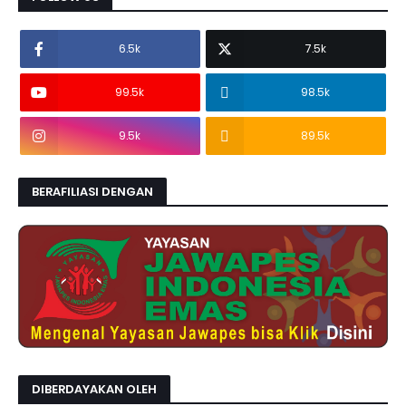
6.5k
7.5k
99.5k
98.5k
9.5k
89.5k
BERAFILIASI DENGAN
DIBERDAYAKAN OLEH