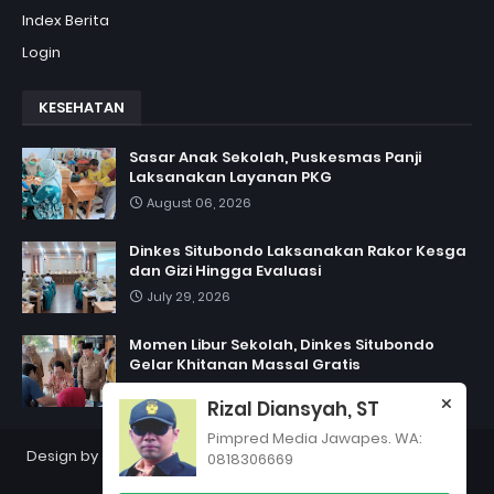
Index Berita
Login
KESEHATAN
Sasar Anak Sekolah, Puskesmas Panji
Laksanakan Layanan PKG
August 06, 2026
Dinkes Situbondo Laksanakan Rakor Kesga
dan Gizi Hingga Evaluasi
July 29, 2026
Momen Libur Sekolah, Dinkes Situbondo
Gelar Khitanan Massal Gratis
July 06, 2026
Rizal Diansyah, ST
Pimpred Media Jawapes. WA:
Design by
Jawapes
| Copyright 2012
PT Jawapes Indonesia
0818306669
Semesta