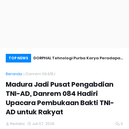
nyambut Anies
DORPHAL Tehnologi Purba Karya Peradapan
Pe
TOP NEWS
LEMURIA Leluhur Nusantara.
Du
Beranda
Danrem 084/BJ
Madura Jadi Pusat Pengabdian
TNI-AD, Danrem 084 Hadiri
Upacara Pembukaan Bakti TNI-
AD untuk Rakyat
Redaksi
Juli 07, 2026
0