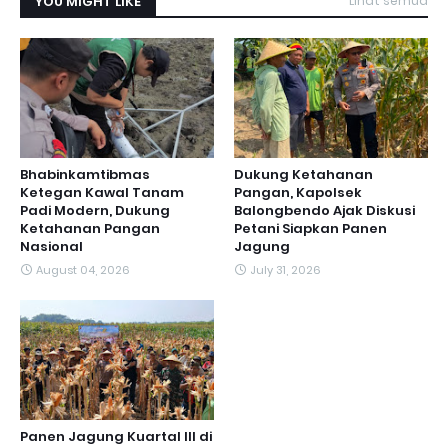
YOU MIGHT LIKE
Lihat semua
Bhabinkamtibmas
Dukung Ketahanan
Ketegan Kawal Tanam
Pangan, Kapolsek
Padi Modern, Dukung
Balongbendo Ajak Diskusi
Ketahanan Pangan
Petani Siapkan Panen
Nasional
Jagung
August 04, 2026
July 31, 2026
Panen Jagung Kuartal III di