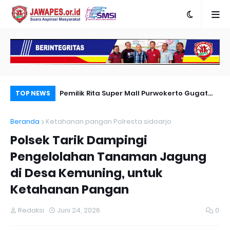
Karya Peradapan
Pemilik Rita Super Mall Purwokerto Gugat
Po
TOP NEWS
Dugaan Bangunan Milik Sampurna Foto
Re
Beranda
Ketahanan pangan Polresta sidoarjo
Me
Polsek Tarik Dampingi
Pengelolahan Tanaman Jagung
di Desa Kemuning, untuk
Ketahanan Pangan
Redaksi
Juni 24, 2026
0