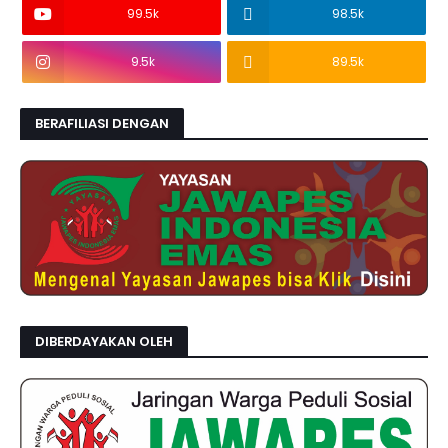
99.5k
98.5k
9.5k
89.5k
BERAFILIASI DENGAN
DIBERDAYAKAN OLEH