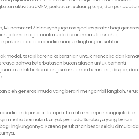
atan aktivitas UMKM, perluasan peluang kerja, dan penguata
, Muhammad Aldiansyah juga menjadi inspirator bagi generas
i pengalaman agar anak muda berani memulai usaha,
luang bagi diri sendiri maupun lingkungan sekitar.
yak modal, tetapi karena keberanian untuk mencoba dan kem
percaya bahwa keterbatasan bukan alasan untuk berhenti
g sama untuk berkembang selama mau berusaha, disiplin, dan
h.
an oleh generasi muda yang berani mengambil langkah, terus
iri sendirian di puncak, tetapi ketika kita mampu mengajak dan
ingin melihat semakin banyak pemuda Surabaya yang berani
 bagi lingkungannya. Karena perubahan besar selalu dimulai dar
turnya.