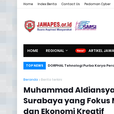
Home
Index Berita
Contact Us
Pedoman Cyber
HOME
REGIONAL
ARTIKEL JAW
DORPHAL Tehnologi Purba Karya Per
TOP NEWS
Beranda
Berita terkini
Muhammad Aldiansyah
Surabaya yang Fokus
dan Ekonomi Kreatif