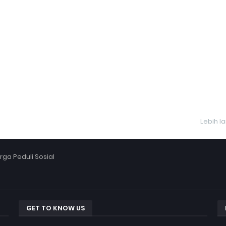
Lebih l
ga Peduli Sosial
GET TO KNOW US