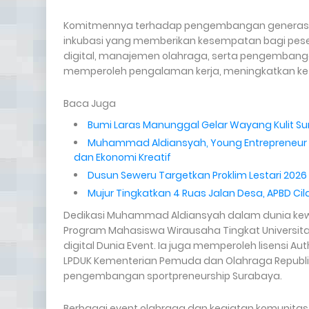
Komitmennya terhadap pengembangan generasi m
inkubasi yang memberikan kesempatan bagi peser
digital, manajemen olahraga, serta pengembang
memperoleh pengalaman kerja, meningkatkan kete
Baca Juga
Bumi Laras Manunggal Gelar Wayang Kulit Sur
Muhammad Aldiansyah, Young Entrepreneur S
dan Ekonomi Kreatif
Dusun Seweru Targetkan Proklim Lestari 2026
Mujur Tingkatkan 4 Ruas Jalan Desa, APBD Ci
Dedikasi Muhammad Aldiansyah dalam dunia ke
Program Mahasiswa Wirausaha Tingkat Universitas
digital Dunia Event. Ia juga memperoleh lisensi A
LPDUK Kementerian Pemuda dan Olahraga Republ
pengembangan sportpreneurship Surabaya.
Berbagai event olahraga dan kegiatan komunitas