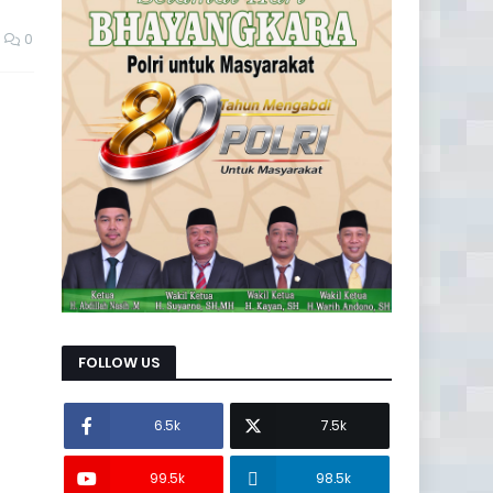
0
FOLLOW US
6.5k
7.5k
99.5k
98.5k