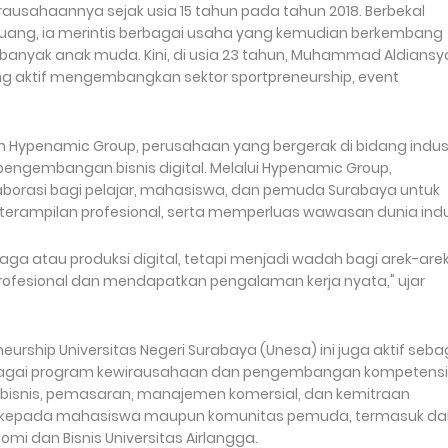
sahaannya sejak usia 15 tahun pada tahun 2018. Berbekal
uang, ia merintis berbagai usaha yang kemudian berkembang
n banyak anak muda. Kini, di usia 23 tahun, Muhammad Aldians
g aktif mengembangkan sektor sportpreneurship, event
 Hypenamic Group, perusahaan yang bergerak di bidang indust
 pengembangan bisnis digital. Melalui Hypenamic Group,
orasi bagi pelajar, mahasiswa, dan pemuda Surabaya untuk
rampilan profesional, serta memperluas wawasan dunia indus
ga atau produksi digital, tetapi menjadi wadah bagi arek-are
fesional dan mendapatkan pengalaman kerja nyata," ujar
eurship Universitas Negeri Surabaya (Unesa) ini juga aktif seba
bagai program kewirausahaan dan pengembangan kompetensi
isnis, pemasaran, manajemen komersial, dan kemitraan
 kepada mahasiswa maupun komunitas pemuda, termasuk d
mi dan Bisnis Universitas Airlangga.