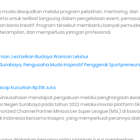
uda diwujudkan melalui program pelatihan, mentoring, dan
ta untuk terlibat langsung dalam pengelolaan event, pemas
an bisnis kreatif. Program tersebut membantu banyak pemuda
rampilan, dan memperluas jaringan profesional.
oan, Lestarikan Budaya Warisan Leluhur
urabaya, Pengusaha Muda Inspiratif Penggerak Sportpreneurs
lacap Kucurkan Rp319 Juta
wirausahaan mendapat pengakuan melalui penghargaan Awa
 Negeri Surabaya pada tahun 2022 melalui inovasi platform tik
uthorized Channel Partner Minisoccer Super League (MSL) di baw
ik Indonesia bersama Inaspro, yang memperkuat perannya da
 yang dijalankan bersama mitra strategis turut memberikan