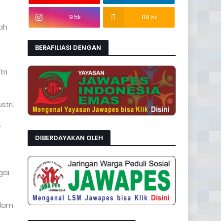
9.5k
89.5k
yah
BERAFILIASI DENGAN
ri
tri.
k
DIBERDAYAKAN OLEH
gai
alam