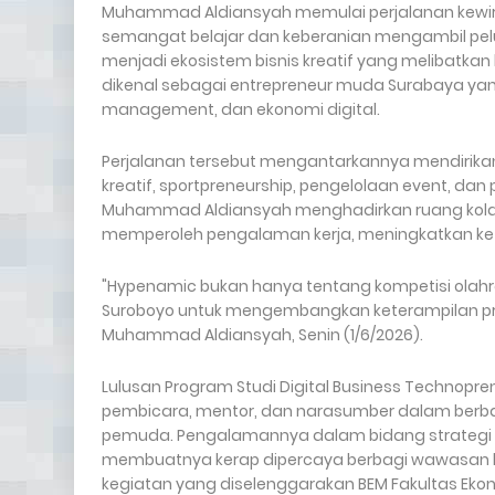
Muhammad Aldiansyah memulai perjalanan kewirau
semangat belajar dan keberanian mengambil pel
menjadi ekosistem bisnis kreatif yang melibatka
dikenal sebagai entrepreneur muda Surabaya yan
management, dan ekonomi digital.
Perjalanan tersebut mengantarkannya mendirikan
kreatif, sportpreneurship, pengelolaan event, dan
Muhammad Aldiansyah menghadirkan ruang kolab
memperoleh pengalaman kerja, meningkatkan kete
"Hypenamic bukan hanya tentang kompetisi olahra
Suroboyo untuk mengembangkan keterampilan pro
Muhammad Aldiansyah, Senin (1/6/2026).
Lulusan Program Studi Digital Business Technopren
pembicara, mentor, dan narasumber dalam ber
pemuda. Pengalamannya dalam bidang strategi b
membuatnya kerap dipercaya berbagi wawasan
kegiatan yang diselenggarakan BEM Fakultas Ekono