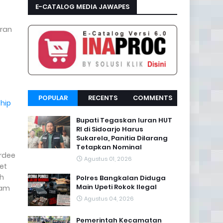
E-CATALOG MEDIA JAWAPES
aran
POPULAR
RECENTS
COMMENTS
hip
Bupati Tegaskan Iuran HUT
RI di Sidoarjo Harus
Sukarela, Panitia Dilarang
Tetapkan Nominal
rdee
Agustus 01, 2026
et
ah
Polres Bangkalan Diduga
Main Upeti Rokok Ilegal
lam
Agustus 04, 2026
Pemerintah Kecamatan