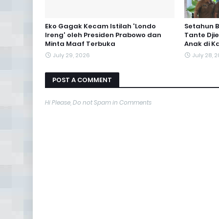
Eko Gagak Kecam Istilah 'Londo
Setahun B
Ireng' oleh Presiden Prabowo dan
Tante Dji
Minta Maaf Terbuka
Anak di K
July 29, 2026
July 28, 
POST A COMMENT
Hi Please, Do not Spam in Comments