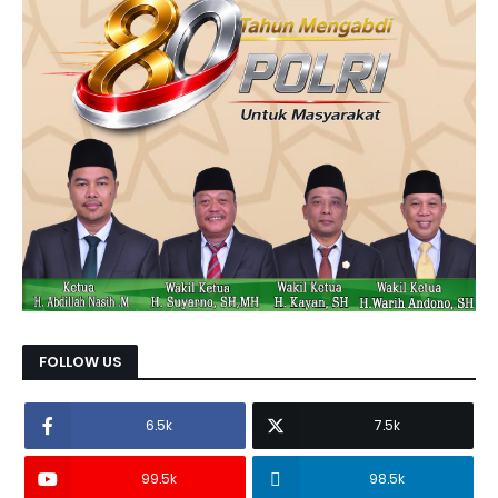
FOLLOW US
6.5k
7.5k
99.5k
98.5k