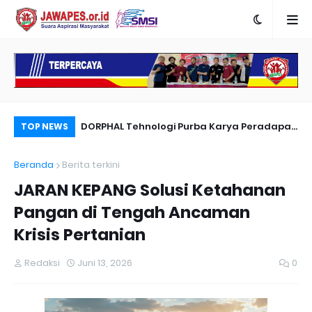
nyambut Anies
DORPHAL Tehnologi Purba Karya Peradapan
Pe
TOP NEWS
LEMURIA Leluhur Nusantara.
Du
Beranda
Berita terkini
JARAN KEPANG Solusi Ketahanan
Pangan di Tengah Ancaman
Krisis Pertanian
Redaksi
Juni 13, 2026
0