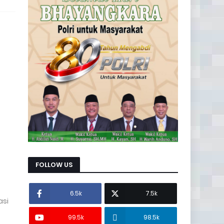
FOLLOW US
6.5k
7.5k
asi
99.5k
98.5k