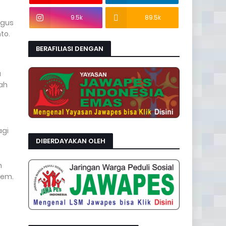
9.5k
89.5k
igus
to.
BERAFILIASI DENGAN
a
ah
agi
DIBERDAYAKAN OLEH
m
rem.