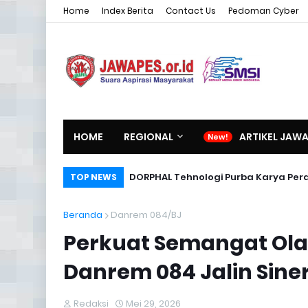
Home
Index Berita
Contact Us
Pedoman Cyber
HOME
REGIONAL
ARTIKEL JAW
DORPHAL Tehnologi Purba Karya Per
TOP NEWS
Beranda
Danrem 084/BJ
Perkuat Semangat Ol
Danrem 084 Jalin Sine
Redaksi
Mei 29, 2026