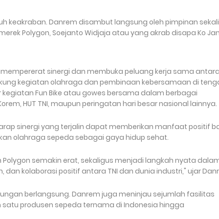
uh keakraban. Danrem disambut langsung oleh pimpinan sekal
merek Polygon, Soejanto Widjaja atau yang akrab disapa Ko Jan
 mempererat sinergi dan membuka peluang kerja sama antar
kung kegiatan olahraga dan pembinaan kebersamaan di teng
ar kegiatan Fun Bike atau gowes bersama dalam berbagai
orem, HUT TNI, maupun peringatan hari besar nasional lainnya.
rap sinergi yang terjalin dapat memberikan manfaat positif b
an olahraga sepeda sebagai gaya hidup sehat.
Polygon semakin erat, sekaligus menjadi langkah nyata dala
kolaborasi positif antara TNI dan dunia industri," ujar Dan
ungan berlangsung. Danrem juga meninjau sejumlah fasilitas
ah satu produsen sepeda ternama di Indonesia hingga