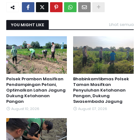
YOU MIGHT LIKE
Lihat semua
Polsek Prambon Masifkan
Bhabinkamtibmas Polsek
Pendampingan Petani,
Taman Masifkan
Optimalkan Lahan Jagung
Penyuluhan Ketahanan
Dukung Ketahanan
Pangan, Dukung
Pangan
Swasembada Jagung
August 10, 2026
August 07, 2026