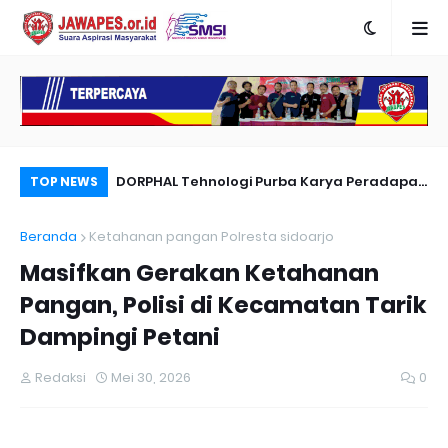
nyambut Anies
DORPHAL Tehnologi Purba Karya Peradapan
Pe
TOP NEWS
LEMURIA Leluhur Nusantara.
Du
Beranda
Ketahanan pangan Polresta sidoarjo
Masifkan Gerakan Ketahanan
Pangan, Polisi di Kecamatan Tarik
Dampingi Petani
Redaksi
Mei 30, 2026
0