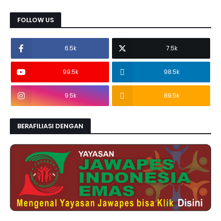
FOLLOW US
6.5k
7.5k
99.5k
98.5k
9.5k
89.5k
BERAFILIASI DENGAN