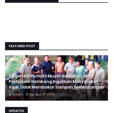
FEATURED POST
Cegah Karhutla Di Musim Kemarau, BKPH
Perhutani Gombong Ingatkan Masyarakat
Agar Tidak Membakar Sampah Sembarangan
Sucipto
Agustus 07, 2026
UPDATES