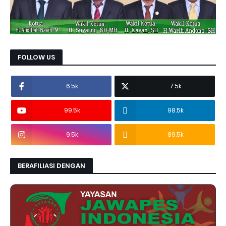
FOLLOW US
6.5k
7.5k
99.5k
98.5k
9.5k
89.5k
BERAFILIASI DENGAN