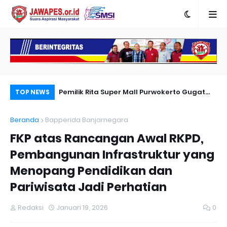
Karya Peradapan
Pemilik Rita Super Mall Purwokerto Gugat
Po
TOP NEWS
Dugaan Bangunan Milik Sampurna Foto
Re
Beranda
Bapperida Banjarnegara
Me
FKP atas Rancangan Awal RKPD,
Pembangunan Infrastruktur yang
Menopang Pendidikan dan
Pariwisata Jadi Perhatian
Redaksi
Januari 19, 2026
0