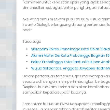
"Kami menuntut kepastian upah yang layak sebagai
dimunculkan sebagai bentuk penghargaan atas beban
Aksi yang dimulai sekitar pukul 09.00 WIB itu dit
Irwanto Dialog berlangsung di ruang pertemuan l
hadir.
Baca Juga
Sipropam Polres Probolinggo Kota Gelar 'Gakti
Alumni Mater Dei Kota Probolinggo Bagikan 1
Polres Probolinggo Kota Santuni Puluhan An
Wujud Solidaritas, Anggota Jawapes Hadiri M
Dalam pertemuan tersebut, Ugas menyampaikan 
secara adil dengan mempertimbangkan berbagai
"Aspirasi buruh kami terima dan akan kami baha
sampaikan kepada Bupati," katanya.
Sementara itu, Ketua FSPMI Kabupaten Probolingg
investasi. Ia mencontohkan daerah sekitar sepert