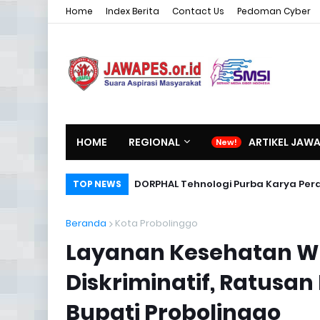
Home
Index Berita
Contact Us
Pedoman Cyber
HOME
REGIONAL
ARTIKEL JAW
DORPHAL Tehnologi Purba Karya Per
TOP NEWS
Beranda
Kota Probolinggo
Layanan Kesehatan War
Diskriminatif, Ratusan
Bupati Probolinggo