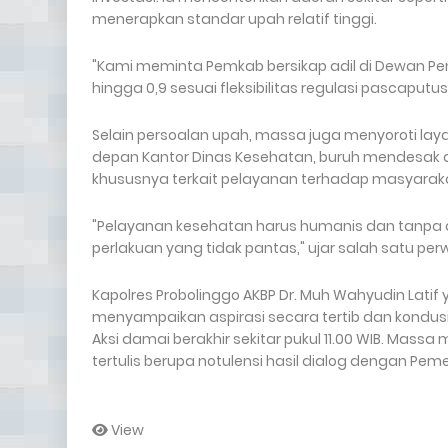
menerapkan standar upah relatif tinggi.
"Kami meminta Pemkab bersikap adil di Dewan P
hingga 0,9 sesuai fleksibilitas regulasi pascaput
Selain persoalan upah, massa juga menyoroti lay
depan Kantor Dinas Kesehatan, buruh mendesak 
khususnya terkait pelayanan terhadap masyara
"Pelayanan kesehatan harus humanis dan tanpa d
perlakuan yang tidak pantas," ujar salah satu pe
Kapolres Probolinggo AKBP Dr. Muh Wahyudin Lati
menyampaikan aspirasi secara tertib dan kondusi
Aksi damai berakhir sekitar pukul 11.00 WIB. Mas
tertulis berupa notulensi hasil dialog dengan Pem
View