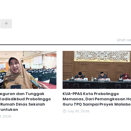
Lihat 
Teguran dan Tunggak
KUA-PPAS Kota Probolinggo
, Kadisdikbud Probolinggo
Memanas, Dari Pemangkasan H
 Rumah Dinas Sekolah
Guru TPQ Sampai Proyek Maliobo
runtukan
July 30, 2026
3, 2026