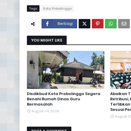
Tags
Kota Probolinggo
Berbagi
YOU MIGHT LIKE
Disdikbud Kota Probolinggo Segera
Abaikan 
Benahi Rumah Dinas Guru
Retribusi
Bermasalah
Tertibkan
Sesuai Pe
August 04, 2026
August 0