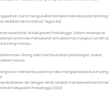
engupahan. Kami mengusulkan kenaikan berada pada rentang 
usan Mahkamah Konstitusi,"tegas Edi.
anan kesehatan di Kabupaten Probolinggo. Dalam orasinya di
adanya reformasi menyeluruh di Puskesmas maupun rumah sak
kat kurang mampu.
iskriminasi. Orang sakit membutuhkan pertolongan, bukan
rwakilan massa.
f yang turut memantau jalannya aksi mengapresiasi buruh yang
f.
sa membubarkan diri dengan tertib setelah memperoleh komitme
erintah Kabupaten Probolinggo.(S/Id)