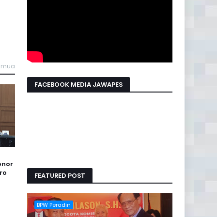
semua
FACEBOOK MEDIA JAWAPES
onor
ro
FEATURED POST
BPW Peradin