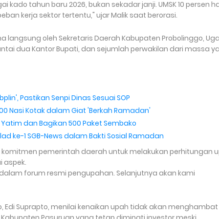
 kado tahun baru 2026, bukan sekadar janji. UMSK 10 persen h
 kerja sektor tertentu," ujar Malik saat berorasi.
erima langsung oleh Sekretaris Daerah Kabupaten Probolinggo, Ug
antai dua Kantor Bupati, dan sejumlah perwakilan dari massa y
bplin', Pastikan Senpi Dinas Sesuai SOP
.500 Nasi Kotak dalam Giat 'Berkah Ramadan'
ak Yatim dan Bagikan 500 Paket Sembako
ilad ke-1 SGB-News dalam Bakti Sosial Ramadan
komitmen pemerintah daerah untuk melakukan perhitungan 
 aspek.
s dalam forum resmi pengupahan. Selanjutnya akan kami
o, Edi Suprapto, menilai kenaikan upah tidak akan menghambat
i Kabupaten Pasuruan yang tetap diminati investor meski