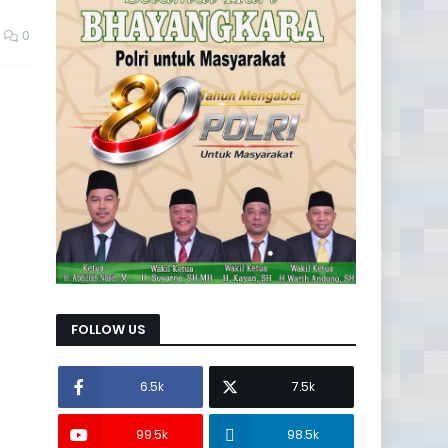
0
FOLLOW US
6.5k
7.5k
99.5k
98.5k