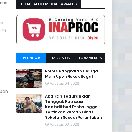
arus
E-CATALOG MEDIA JAWAPES
as
ang
POPULAR
RECENTS
COMMENTS
Polres Bangkalan Diduga
Main Upeti Rokok Ilegal
Agustus 04, 2026
upah
Abaikan Teguran dan
Tunggak Retribusi,
Kadisdikbud Probolinggo
Tertibkan Rumah Dinas
Sekolah Sesuai Peruntukan
Agustus 03, 2026