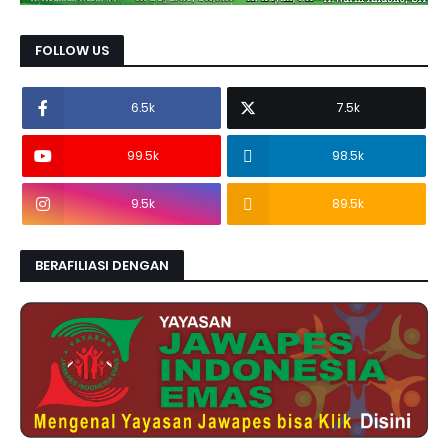
FOLLOW US
6.5k
7.5k
99.5k
98.5k
9.5k
89.5k
BERAFILIASI DENGAN