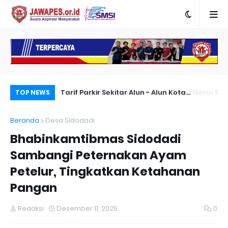
Satlantas Polrestabes Surabaya Gerai SIM
Tarif Parkir Sekitar Alun - Alun Kota
Ha
TOP NEWS
Corner di Golden City Mall
Pasuruan Dikeluhkan Masyarakat
Beranda
Desa Sidodadi
Bhabinkamtibmas Sidodadi
Sambangi Peternakan Ayam
Petelur, Tingkatkan Ketahanan
Pangan
Redaksi
Desember 11, 2025
0