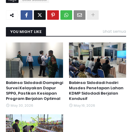
YOU MIGHT LIKE
Lihat semua
Babinsa Sidodadi Dampingi
Babinsa Sidodadi hadiri
Survei Kelayakan Dapur
Musdes Penetapan Lahan
SPPG, Pastikan Kesiapan
KDMP Sidodadi Berjalan
Program Berjalan Optimal
Kondusif
May 30, 2026
May 16, 2026