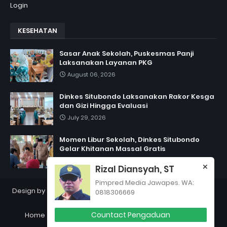
Login
KESEHATAN
Sasar Anak Sekolah, Puskesmas Panji
Laksanakan Layanan PKG
August 06, 2026
Dinkes Situbondo Laksanakan Rakor Kesga
dan Gizi Hingga Evaluasi
July 29, 2026
Momen Libur Sekolah, Dinkes Situbondo
Gelar Khitanan Massal Gratis
July 06, 2026
Rizal Diansyah, ST
Pimpred Media Jawapes. WA:
Design by
Jawapes
| Copyright 2012
PT Jawapes Indonesia
0818306669
Semesta
Countact Pengaduan
Home
Box Redaksi
Contact
Pedoman Cyber