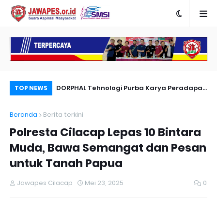
nyambut Anies
DORPHAL Tehnologi Purba Karya Peradapan
Pe
TOP NEWS
LEMURIA Leluhur Nusantara.
Du
Beranda
Berita terkini
Polresta Cilacap Lepas 10 Bintara
Muda, Bawa Semangat dan Pesan
untuk Tanah Papua
Jawapes Cilacap
Mei 23, 2025
0