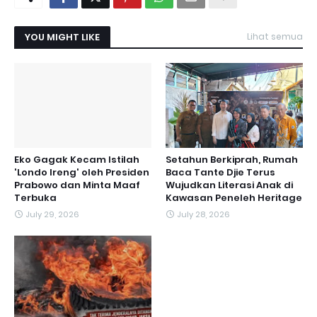
YOU MIGHT LIKE
Lihat semua
Eko Gagak Kecam Istilah
Setahun Berkiprah, Rumah
'Londo Ireng' oleh Presiden
Baca Tante Djie Terus
Prabowo dan Minta Maaf
Wujudkan Literasi Anak di
Terbuka
Kawasan Peneleh Heritage
July 29, 2026
July 28, 2026