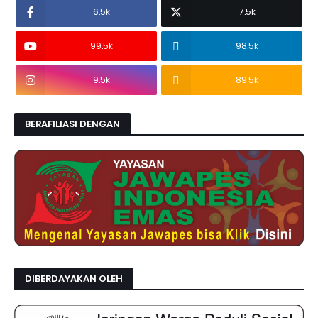
6.5k
7.5k
99.5k
98.5k
9.5k
89.5k
BERAFILIASI DENGAN
DIBERDAYAKAN OLEH