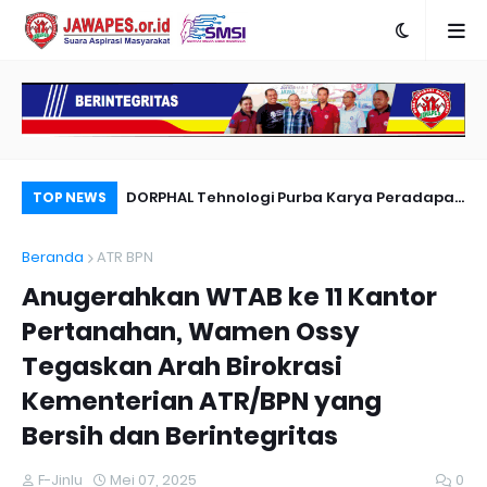
Pemilik Rita Super Mall Purwokerto Gugat
DORPHAL Tehnologi Purba Karya Peradapa
Po
TOP NEWS
Dugaan Bangunan Milik Sampurna Foto
LEMURIA Leluhur Nusantara.
Re
Beranda
ATR BPN
Me
Anugerahkan WTAB ke 11 Kantor
Pertanahan, Wamen Ossy
Tegaskan Arah Birokrasi
Kementerian ATR/BPN yang
Bersih dan Berintegritas
F-Jinlu
Mei 07, 2025
0