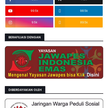
99.5k
98.5k
9.5k
89.5k
BERAFILIASI DENGAN
DIBERDAYAKAN OLEH