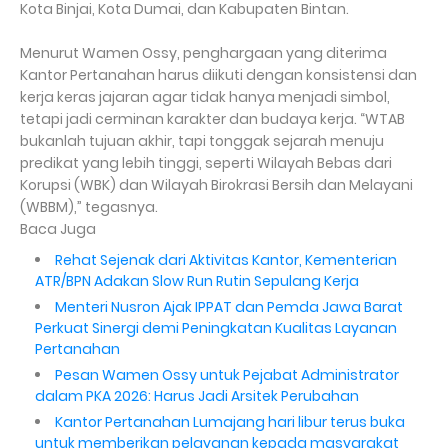
Kota Binjai, Kota Dumai, dan Kabupaten Bintan.
Menurut Wamen Ossy, penghargaan yang diterima
Kantor Pertanahan harus diikuti dengan konsistensi dan
kerja keras jajaran agar tidak hanya menjadi simbol,
tetapi jadi cerminan karakter dan budaya kerja. “WTAB
bukanlah tujuan akhir, tapi tonggak sejarah menuju
predikat yang lebih tinggi, seperti Wilayah Bebas dari
Korupsi (WBK) dan Wilayah Birokrasi Bersih dan Melayani
(WBBM),” tegasnya.
Baca Juga
Rehat Sejenak dari Aktivitas Kantor, Kementerian
ATR/BPN Adakan Slow Run Rutin Sepulang Kerja
Menteri Nusron Ajak IPPAT dan Pemda Jawa Barat
Perkuat Sinergi demi Peningkatan Kualitas Layanan
Pertanahan
Pesan Wamen Ossy untuk Pejabat Administrator
dalam PKA 2026: Harus Jadi Arsitek Perubahan
Kantor Pertanahan Lumajang hari libur terus buka
untuk memberikan pelayanan kepada masyarakat