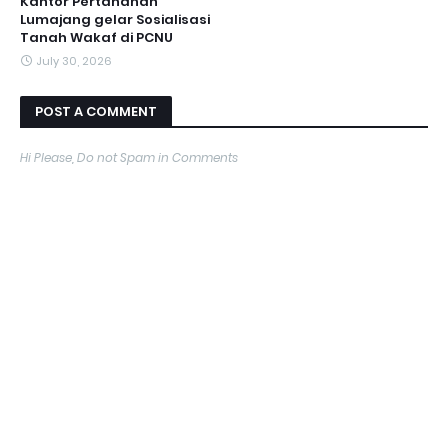
Kantor Pertanahan
Lumajang gelar Sosialisasi
Tanah Wakaf di PCNU
July 30, 2026
POST A COMMENT
Hi Please, Do not Spam in Comments