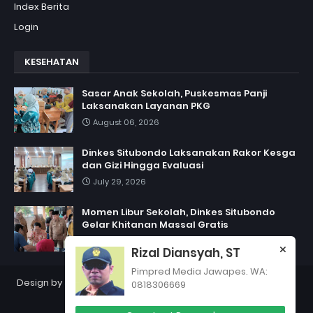
Index Berita
Login
KESEHATAN
Sasar Anak Sekolah, Puskesmas Panji
Laksanakan Layanan PKG
August 06, 2026
Dinkes Situbondo Laksanakan Rakor Kesga
dan Gizi Hingga Evaluasi
July 29, 2026
Momen Libur Sekolah, Dinkes Situbondo
Gelar Khitanan Massal Gratis
July 06, 2026
Rizal Diansyah, ST
Pimpred Media Jawapes. WA:
Design by
Jawapes
| Copyright 2012
PT Jawapes Indonesia
0818306669
Semesta