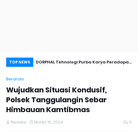
nyambut Anies
DORPHAL Tehnologi Purba Karya Peradapan
Pe
TOP NEWS
LEMURIA Leluhur Nusantara.
Du
Beranda
Wujudkan Situasi Kondusif,
Polsek Tanggulangin Sebar
Himbauan Kamtibmas
Redaksi
Maret 15, 2024
0