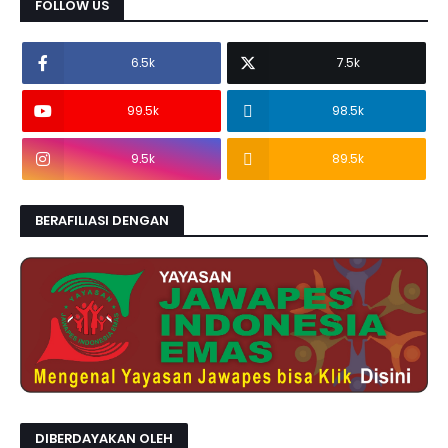
FOLLOW US
6.5k
7.5k
99.5k
98.5k
9.5k
89.5k
BERAFILIASI DENGAN
DIBERDAYAKAN OLEH