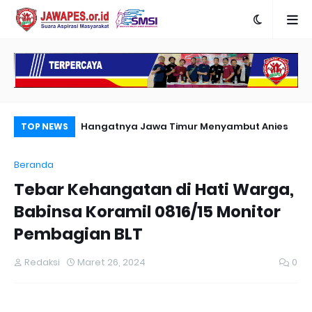
abaya Gerai SIM
Hangatnya Jawa Timur Menyambut Anies
DO
TOP NEWS
LE
Beranda
Tebar Kehangatan di Hati Warga,
Babinsa Koramil 0816/15 Monitor
Pembagian BLT
Redaksi
Maret 26, 2024
0