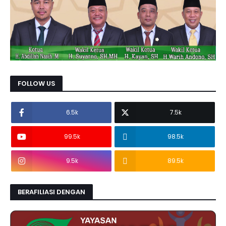
FOLLOW US
6.5k
7.5k
99.5k
98.5k
9.5k
89.5k
BERAFILIASI DENGAN