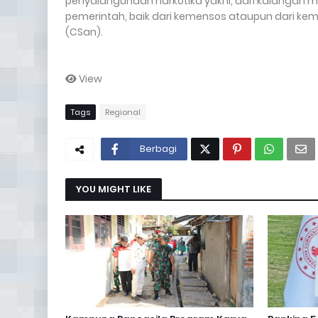
penyalahgunaan narkotika yakni, dari kalangan
pemerintah, baik dari kemensos ataupun dari kem
(CSan).
View
Tags
Regional
Berbagi
YOU MIGHT LIKE