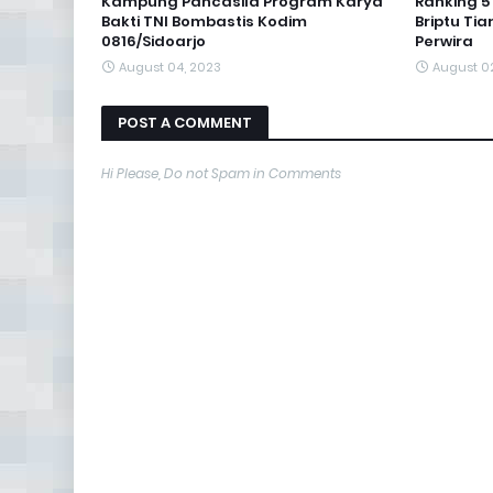
Kampung Pancasila Program Karya
Ranking 5 
Bakti TNI Bombastis Kodim
Briptu Tia
0816/Sidoarjo
Perwira
August 04, 2023
August 0
POST A COMMENT
Hi Please, Do not Spam in Comments