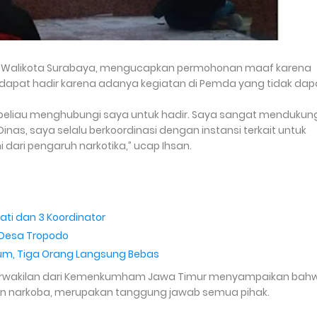
ari Walikota Surabaya, mengucapkan permohonan maaf karena
k dapat hadir karena adanya kegiatan di Pemda yang tidak dap
, beliau menghubungi saya untuk hadir. Saya sangat mendukun
inas, saya selalu berkoordinasi dengan instansi terkait untuk
dari pengaruh narkotika,” ucap Ihsan.
jati dan 3 Koordinator
 Desa Tropodo
mum, Tiga Orang Langsung Bebas
aku perwakilan dari Kemenkumham Jawa Timur menyampaikan bah
aan narkoba, merupakan tanggung jawab semua pihak.