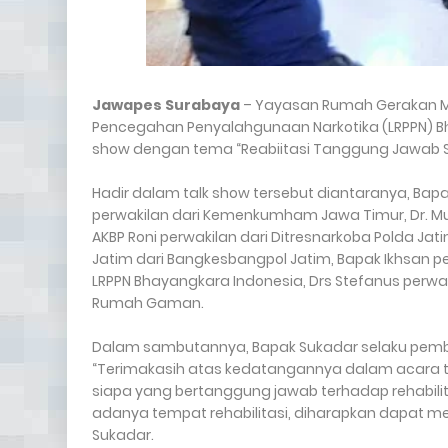
Jawapes Surabaya
– Yayasan Rumah Gerakan Ma
Pencegahan Penyalahgunaan Narkotika (LRPPN) Bh
show dengan tema “Reabiitasi Tanggung Jawab Siap
Hadir dalam talk show tersebut diantaranya, Bapak
perwakilan dari Kemenkumham Jawa Timur, Dr. Muna
AKBP Roni perwakilan dari Ditresnarkoba Polda Ja
Jatim dari Bangkesbangpol Jatim, Bapak Ikhsan pe
LRPPN Bhayangkara Indonesia, Drs Stefanus perw
Rumah Gaman.
Dalam sambutannya, Bapak Sukadar selaku pe
“Terimakasih atas kedatangannya dalam acara tal
siapa yang bertanggung jawab terhadap rehabili
adanya tempat rehabilitasi, diharapkan dapat 
Sukadar.