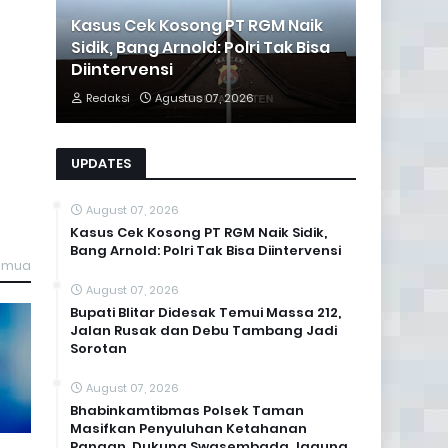
Kasus Cek Kosong PT RGM Naik
Sidik, Bang Arnold: Polri Tak Bisa
Diintervensi
Redaksi
Agustus 07, 2026
UPDATES
August 07, 2026
Kasus Cek Kosong PT RGM Naik Sidik,
Bang Arnold: Polri Tak Bisa Diintervensi
semua
August 07, 2026
Bupati Blitar Didesak Temui Massa 212,
Jalan Rusak dan Debu Tambang Jadi
Sorotan
August 07, 2026
Bhabinkamtibmas Polsek Taman
Masifkan Penyuluhan Ketahanan
Pangan, Dukung Swasembada Jagung