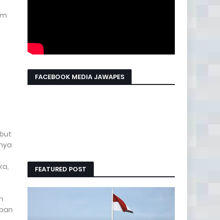
am
FACEBOOK MEDIA JAWAPES
but
unya
ka,
FEATURED POST
m
rban