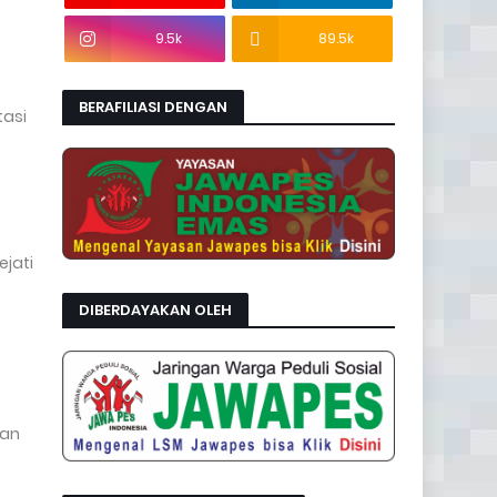
9.5k
89.5k
BERAFILIASI DENGAN
tasi
ejati
DIBERDAYAKAN OLEH
gan