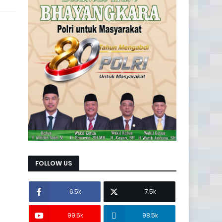
FOLLOW US
6.5k
7.5k
99.5k
98.5k