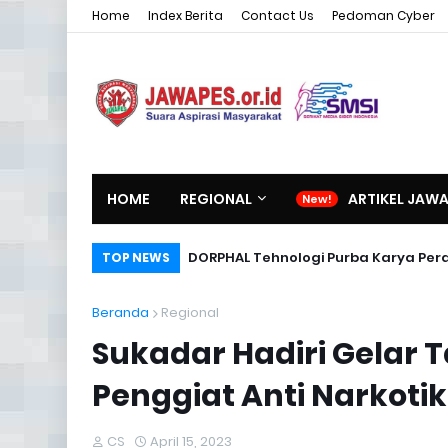
Home
Index Berita
Contact Us
Pedoman Cyber
HOME
REGIONAL
ARTIKEL JAW
DORPHAL Tehnologi Purba Karya Per
TOP NEWS
Beranda
Regional
Sukadar Hadiri Gelar 
Penggiat Anti Narkoti
CS
April 15, 2023