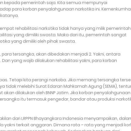
an kepada pemerintah saja. Kita semua mempunyai
rhadap para korban penyalahgunaan narkotika ini. Kemenkumh
 katanya.
empat rehabilitasi narkotika tidak hanya yang milik pemerintah
itasi yang dimiliki swasta. Maka dari itu, pemerintah sangat
ika yang dimiliki oleh pihak swasta.
 para tersangka, akan dibedakan menjadi 2. Yakni, antara
an yang wajib dilakukan rehabilitasi yakni, para korban
. Tetapi kita perangi narkoba. Jika memang tersangka terse
nya tidak melebihi Surat Edaran Mahkamah Agung (SEMA), tent
but akan dilakukan oleh BNNP Jatim. Jika korban penyalahgunaan
 tersangka itu termasuk pengedar, bandar atau produksi narkoti
akilan dari LRPPN Bhayangkara Indonesia menyampaikan, dala
la yakni terkait anggaran. Dimana rata – rata yang menjadi ko