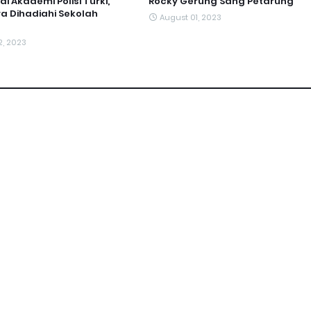
di Akademi Polisi Turki,
Rocky Gerung Sang Petarung
ra Dihadiahi Sekolah
August 01, 2023
2, 2023