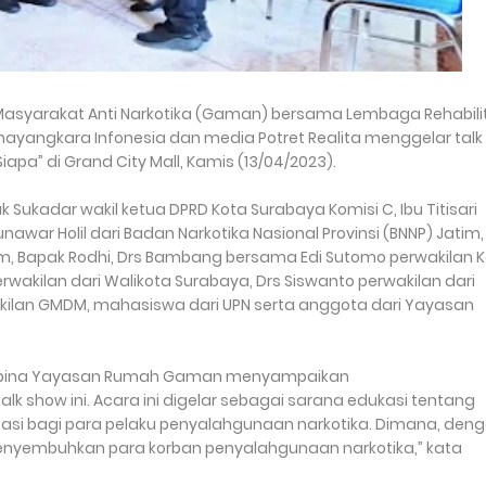
syarakat Anti Narkotika (Gaman) bersama Lembaga Rehabili
ayangkara Infonesia dan media Potret Realita menggelar talk
a” di Grand City Mall, Kamis (13/04/2023).
 Sukadar wakil ketua DPRD Kota Surabaya Komisi C, Ibu Titisari
war Holil dari Badan Narkotika Nasional Provinsi (BNNP) Jatim,
tim, Bapak Rodhi, Drs Bambang bersama Edi Sutomo perwakilan K
rwakilan dari Walikota Surabaya, Drs Siswanto perwakilan dari
akilan GMDM, mahasiswa dari UPN serta anggota dari Yayasan
mbina Yayasan Rumah Gaman menyampaikan
k show ini. Acara ini digelar sebagai sarana edukasi tentang
tasi bagi para pelaku penyalahgunaan narkotika. Dimana, den
menyembuhkan para korban penyalahgunaan narkotika,” kata