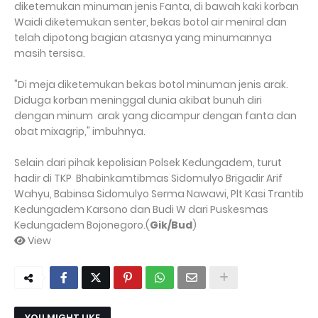
diketemukan minuman jenis Fanta, di bawah kaki korban
Waidi diketemukan senter, bekas botol air meniral dan
telah dipotong bagian atasnya yang minumannya
masih tersisa.
"Di meja diketemukan bekas botol minuman jenis arak.
Diduga korban meninggal dunia akibat bunuh diri
dengan minum arak yang dicampur dengan fanta dan
obat mixagrip," imbuhnya.
Selain dari pihak kepolisian Polsek Kedungadem, turut
hadir di TKP Bhabinkamtibmas Sidomulyo Brigadir Arif
Wahyu, Babinsa Sidomulyo Serma Nawawi, Plt Kasi Trantib
Kedungadem Karsono dan Budi W dari Puskesmas
Kedungadem Bojonegoro.(
Gik/Bud
)
View
YOU MIGHT LIKE