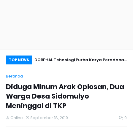
nyambut Anies
DORPHAL Tehnologi Purba Karya Peradapan
Pe
TOP NEWS
LEMURIA Leluhur Nusantara.
Du
Beranda
Diduga Minum Arak Oplosan, Dua
Warga Desa Sidomulyo
Meninggal di TKP
Online
September 18, 2019
0