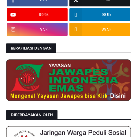
99.5k
98.5k
9.5k
89.5k
BERAFILIASI DENGAN
DIBERDAYAKAN OLEH