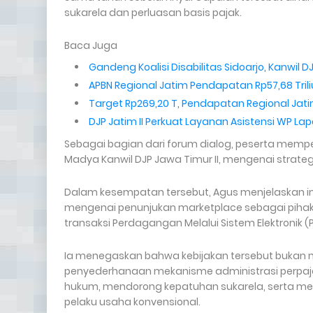
sukarela dan perluasan basis pajak.
Baca Juga
Gandeng Koalisi Disabilitas Sidoarjo, Kanwil D
APBN Regional Jatim Pendapatan Rp57,68 Triliu
Target Rp269,20 T, Pendapatan Regional Jatim
DJP Jatim II Perkuat Layanan Asistensi WP Lapo
Sebagai bagian dari forum dialog, peserta mempe
Madya Kanwil DJP Jawa Timur II, mengenai strateg
Dalam kesempatan tersebut, Agus menjelaskan i
mengenai penunjukan marketplace sebagai pihak
transaksi Perdagangan Melalui Sistem Elektronik (
Ia menegaskan bahwa kebijakan tersebut bukan 
penyederhanaan mekanisme administrasi perpa
hukum, mendorong kepatuhan sukarela, serta men
pelaku usaha konvensional.