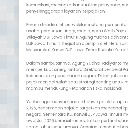
komunikasi, meningkatkan kualitas pelayanan,
penyelenggaraan layanan perpajakan.
Forum dihadiri oleh perwakilan instansi pemerintah
usaha, perguruan tinggi, media, serta Wajib Pajak 
Wilayah DJP Jawa Timur II, Agung Yudha Hadiyant
DJP Jawa Timur II. Kegiatan dipimpin oleh Heru Su
Masyarakat Kanwil DJP Jawa Timur II selaku Ketua
Dalam sambutannya, Agung Yudha Hadiyanto m
memperkuat sinergi antara Direktorat Jenderal
keberlanjutan penerimaan negara. Di tengah dina
pajak menjadi salah satu strategi penting untuk 
mampu mendukung ketahanan fiskal nasional.
Yudha juga menyampaikan bahwa pajak tetap me
2026, penerimaan pajak ditargetkan mencapai Rp2.3
negara. Sementara itu, Kanwil DJP Jawa Timur II 
awal Juli 2026 berhasil mencatatkan pertumbuhan
sama tahun sebelumnya. Capaian tersebut dihar