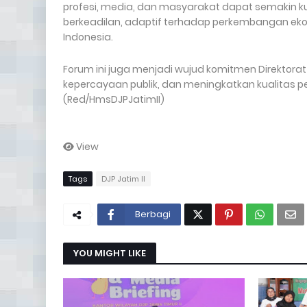
profesi, media, dan masyarakat dapat semakin 
berkeadilan, adaptif terhadap perkembangan eko
Indonesia.
Forum ini juga menjadi wujud komitmen Direktor
kepercayaan publik, dan meningkatkan kualitas pe
(Red/HmsDJPJatimII)
View
Tags
DJP Jatim II
Berbagi
YOU MIGHT LIKE