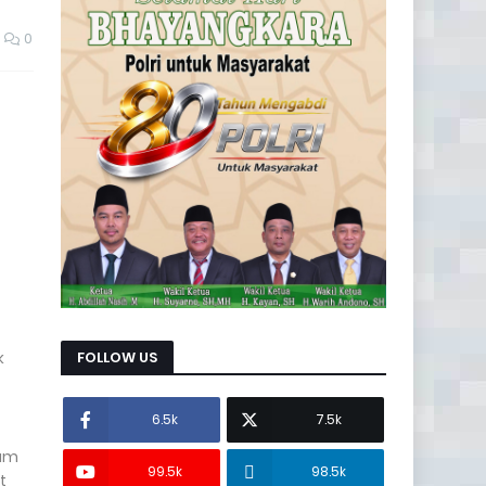
0
k
FOLLOW US
6.5k
7.5k
rum
99.5k
98.5k
t