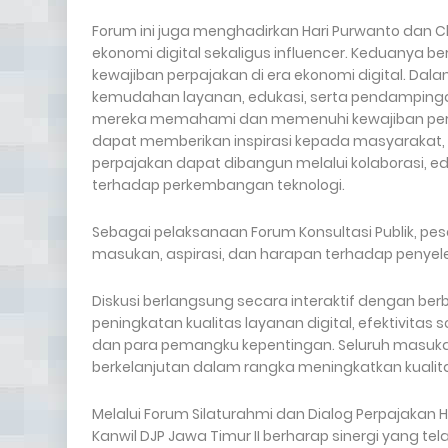
Forum ini juga menghadirkan Hari Purwanto dan C
ekonomi digital sekaligus influencer. Keduanya 
kewajiban perpajakan di era ekonomi digital. Da
kemudahan layanan, edukasi, serta pendampingan
mereka memahami dan memenuhi kewajiban perpa
dapat memberikan inspirasi kepada masyarakat, 
perpajakan dapat dibangun melalui kolaborasi, 
terhadap perkembangan teknologi.
Sebagai pelaksanaan Forum Konsultasi Publik, p
masukan, aspirasi, dan harapan terhadap penye
Diskusi berlangsung secara interaktif dengan be
peningkatan kualitas layanan digital, efektivitas 
dan para pemangku kepentingan. Seluruh masuka
berkelanjutan dalam rangka meningkatkan kualitas
Melalui Forum Silaturahmi dan Dialog Perpajakan Ha
Kanwil DJP Jawa Timur II berharap sinergi yang te