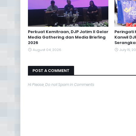
Perkuat Kemitraan, DJP Jatim II Gelar
Peringati 
Media Gathering dan Media Briefing
Kanwil DJP
2026
Serangka
August 04, 2026
July 15, 2
POST A COMMENT
Hi Please, Do not Spam in Comments