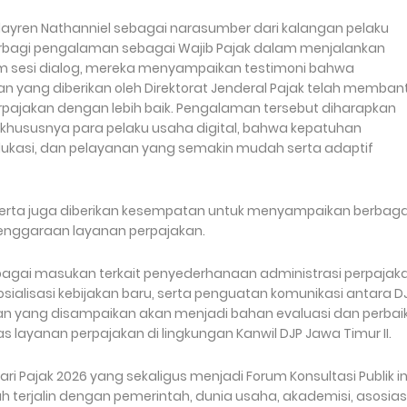
layren Nathanniel sebagai narasumber dari kalangan pelaku
berbagi pengalaman sebagai Wajib Pajak dalam menjalankan
lam sesi dialog, mereka menyampaikan testimoni bahwa
 yang diberikan oleh Direktorat Jenderal Pajak telah memban
jakan dengan lebih baik. Pengalaman tersebut diharapkan
khususnya para pelaku usaha digital, bahwa kepatuhan
edukasi, dan pelayanan yang semakin mudah serta adaptif
eserta juga diberikan kesempatan untuk menyampaikan berbaga
lenggaraan layanan perpajakan.
rbagai masukan terkait penyederhanaan administrasi perpajaka
sosialisasi kebijakan baru, serta penguatan komunikasi antara D
n yang disampaikan akan menjadi bahan evaluasi dan perbai
 layanan perpajakan di lingkungan Kanwil DJP Jawa Timur II.
ri Pajak 2026 yang sekaligus menjadi Forum Konsultasi Publik ini
lah terjalin dengan pemerintah, dunia usaha, akademisi, asosias