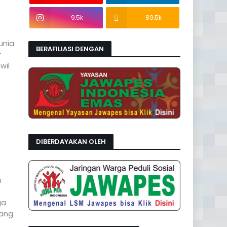
9.5k
89.5k
dunia
BERAFILIASI DENGAN
r
wil
DIBERDAYAKAN OLEH
n
ga
yang