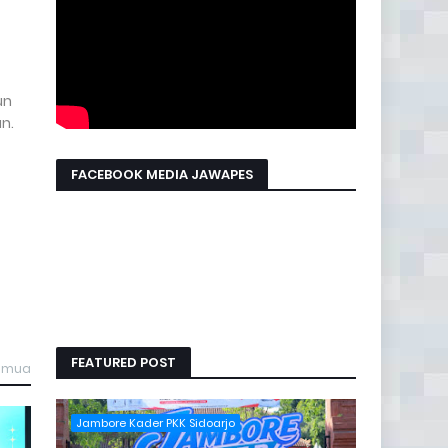
un
n.
FACEBOOK MEDIA JAWAPES
FEATURED POST
semua
Jambore Kader PKK Sidoarjo