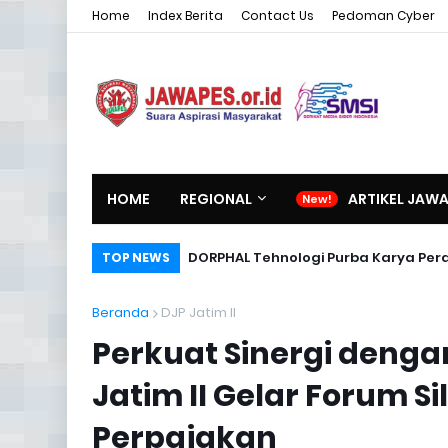
Home
Index Berita
Contact Us
Pedoman Cyber
HOME
REGIONAL
ARTIKEL JAW
DORPHAL Tehnologi Purba Karya Per
TOP NEWS
Beranda
DJP Jatim II
Perkuat Sinergi deng
Jatim II Gelar Forum S
Perpajakan