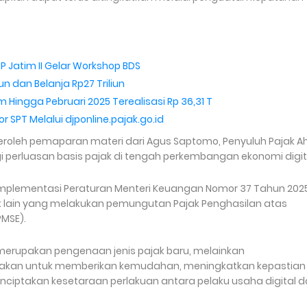
JP Jatim II Gelar Workshop BDS
n dan Belanja Rp27 Triliun
 Hingga Pebruari 2025 Terealisasi Rp 36,31 T
r SPT Melalui djponline.pajak.go.id
roleh pemaparan materi dari Agus Saptomo, Penyuluh Pajak Ah
i perluasan basis pajak di tengah perkembangan ekonomi digit
mplementasi Peraturan Menteri Keuangan Nomor 37 Tahun 202
 lain yang melakukan pemungutan Pajak Penghasilan atas
PMSE).
merupakan pengenaan jenis pajak baru, melainkan
jakan untuk memberikan kemudahan, meningkatkan kepastian
ciptakan kesetaraan perlakuan antara pelaku usaha digital 