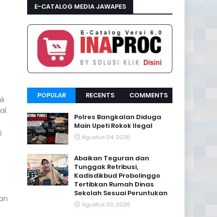
E-CATALOG MEDIA JAWAPES
POPULAR
RECENTS
COMMENTS
li
al.
Polres Bangkalan Diduga
Main Upeti Rokok Ilegal
5
Agustus 04, 2026
Abaikan Teguran dan
Tunggak Retribusi,
Kadisdikbud Probolinggo
Tertibkan Rumah Dinas
Sekolah Sesuai Peruntukan
dan
Agustus 03, 2026