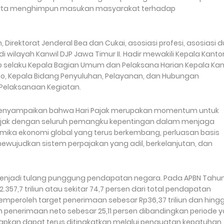
 serta menghimpun masukan masyarakat terhadap
, Direktorat Jenderal Bea dan Cukai, asosiasi profesi, asosiasi 
di wilayah Kanwil DJP Jawa Timur II. Hadir mewakili Kepala Kanto
o selaku Kepala Bagian Umum dan Pelaksana Harian Kepala Kan
silo, Kepala Bidang Penyuluhan, Pelayanan, dan Hubungan
 Pelaksanaan Kegiatan.
enyampaikan bahwa Hari Pajak merupakan momentum untuk
 Pajak dengan seluruh pemangku kepentingan dalam menjaga
mika ekonomi global yang terus berkembang, perluasan basis
mewujudkan sistem perpajakan yang adil, berkelanjutan, dan
njadi tulang punggung pendapatan negara. Pada APBN Tahu
57,7 triliun atau sekitar 74,7 persen dari total pendapatan
memperoleh target penerimaan sebesar Rp36,37 triliun dan hing
 penerimaan neto sebesar 25,11 persen dibandingkan periode 
apkan dapat terus ditingkatkan melalui penguatan kepatuhan