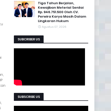
Tiga Tahun Berjalan,
Kewajiban Meterial Senilai
Rp. 946.751.500 Oleh CV.
Perwira Karya Masih Dalam
Lingkaran Hukum
tu
Agustus 07, 2026
SUBCRIBER US
i
n,
JP
kan
SUBSCRIBE US
,
i