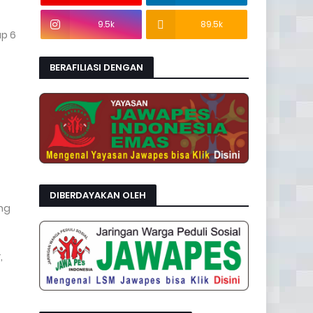
9.5k
89.5k
ap 6
BERAFILIASI DENGAN
DIBERDAYAKAN OLEH
ng
,