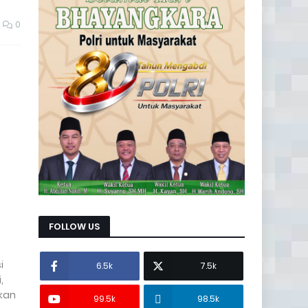
0
FOLLOW US
i
6.5k
7.5k
,
ekan
99.5k
98.5k