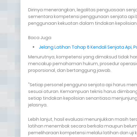
Dirinya menerangkan, legalitas penguasaan senja
sementara kompetensi penggunaan senjata api b
penggunaan kekuatan dalam tindakan kepolisian
Baca Juga
Jelang Latihan Tahap 6 Kendali Senjata Api,
Menurutnya, kompetensi yang dimaksud tidak ha
mencakup pemahaman hukum, prosedur operasiona
proporsional, dan bertanggung jawab.
"Setiap personel pengguna senjata api harus 
sesuai aturan. Kemampuan teknis harus diimba
setiap tindakan kepolisian senantiasa menjunjung p
jelasnya.
Lebih lanjut, hasil evaluasi menunjukkan masih te
latihan menembak secara berkala maupun belum m
pemeliharaan kompetensi melalui latihan dan uj