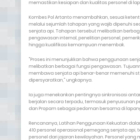
memastikan kesiapan dan kualitas personel di la
Kombes Pol Artanto menambahkan, sesuai ketentu
melalui sejumlah tahapan yang wajib dipenuhi 
senjata api. Tahapan tersebut melibatkan berbaga
pengawasan internal, penelitian personel, pemerik
hingga kualifikasi kemampuan menembak.
"Proses ini menunjukkan bahwa penggunaan senjata 
melibatkan berbagai fungsi pengawasan. Tujuan
membawa senjata api benar-benar memenuhi stand
dipersyaratkan," ungkapnya.
Ia juga menekankan pentingnya sinkronisasi antar
berjalan secara terpadu, termasuk penyusunan pe
dan Propam sebagai pedoman bersama di lapan
Rencananya, Latihan Penggunaan Kekuatan dalam T
410 personel operasional pemegang senjata api, t
personel dari jajaran kewilayahan. Personel yang