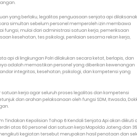
pangan.
an yang berlaku, legalitas penguasaan senjata api dilaksana
secara simultan sebelum personel memperoleh izin membawa
i fungsi, mulai dari administrasi satuan kerja, pemeriksaan
saan kesehatan, tes psikologi, penilaian sesama rekan kerja,
api di lingkungan Polri dilakukan secara ketat, berlapis, dan
nya adalah memastikan personel yang diberikan kewenangan
ar integritas, kesehatan, psikologi, dan kompetensi yang
 satuan kerja agar seluruh proses legalitas dan kompetensi
tunjuk dan arahan pelaksanaan oleh fungsi SDM, Itwasda, Dok
gan.
indakan Kepolisian Tahap 6 Kendali Senjata Api akan diikuti 
erdiri atas 60 personel dari satuan kerja Mapolda Jateng dan 3
 mengikuti kegiatan tersebut merupakan hasil penataan dan sel