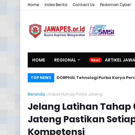
Home
Index Berita
Contact Us
Pedoman Cyber
HOME
REGIONAL
ARTIKEL JAW
DORPHAL Tehnologi Purba Karya Per
TOP NEWS
Beranda
Kabid Humas Polda Jateng
Jelang Latihan Tahap 6
Jateng Pastikan Seti
Kompetensi