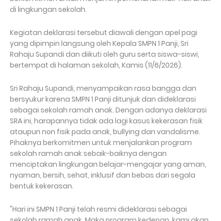
di lingkungan sekolah.
Kegiatan deklarasi tersebut diawali dengan apel pagi
yang dipimpin langsung oleh Kepala SMPN 1 Panji, Sri
Rahaju Supandi dan diikuti oleh guru serta siswa-siswi,
bertempat di halaman sekolah, Kamis (11/6/2026).
Sri Rahaju Supandi, menyampaikan rasa bangga dan
bersyukur karena SMPN 1 Panji ditunjuk dan dideklarasi
sebagai sekolah ramah anak. Dengan adanya deklarasi
SRA ini, harapannya tidak ada lagi kasus kekerasan fisik
ataupun non fisik pada anak, bullying dan vandalisme.
Pihaknya berkomitmen untuk menjalankan program
sekolah ramah anak sebaik-baiknya dengan
menciptakan lingkungan belajar-mengajar yang aman,
nyaman, bersih, sehat, inklusif dan bebas dari segala
bentuk kekerasan.
"Hari ini SMPN 1 Panji telah resmi dideklarasi sebagai
sekolah ramah anak. Maka program kedepan, kami akan