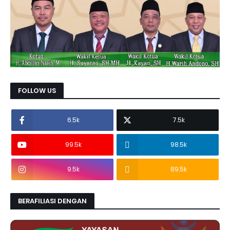
FOLLOW US
6.5k
7.5k
99.5k
98.5k
9.5k
89.5k
BERAFILIASI DENGAN