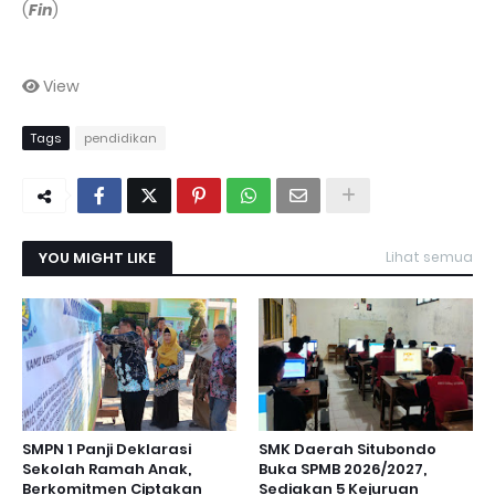
(
Fin
)
View
Tags
pendidikan
YOU MIGHT LIKE
Lihat semua
SMPN 1 Panji Deklarasi
SMK Daerah Situbondo
Sekolah Ramah Anak,
Buka SPMB 2026/2027,
Berkomitmen Ciptakan
Sediakan 5 Kejuruan