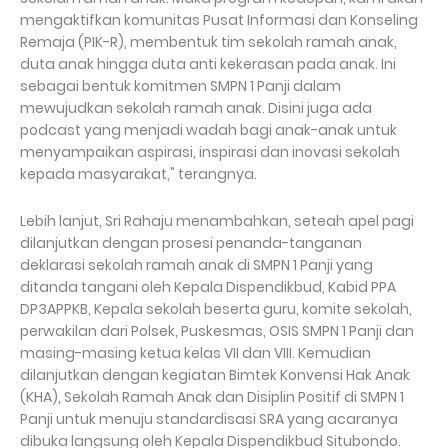
mengaktifkan komunitas Pusat Informasi dan Konseling
Remaja (PIK-R), membentuk tim sekolah ramah anak,
duta anak hingga duta anti kekerasan pada anak. Ini
sebagai bentuk komitmen SMPN 1 Panji dalam
mewujudkan sekolah ramah anak. Disini juga ada
podcast yang menjadi wadah bagi anak-anak untuk
menyampaikan aspirasi, inspirasi dan inovasi sekolah
kepada masyarakat," terangnya.
Lebih lanjut, Sri Rahaju menambahkan, seteah apel pagi
dilanjutkan dengan prosesi penanda-tanganan
deklarasi sekolah ramah anak di SMPN 1 Panji yang
ditanda tangani oleh Kepala Dispendikbud, Kabid PPA
DP3APPKB, Kepala sekolah beserta guru, komite sekolah,
perwakilan dari Polsek, Puskesmas, OSIS SMPN 1 Panji dan
masing-masing ketua kelas VII dan VIII. Kemudian
dilanjutkan dengan kegiatan Bimtek Konvensi Hak Anak
(KHA), Sekolah Ramah Anak dan Disiplin Positif di SMPN 1
Panji untuk menuju standardisasi SRA yang acaranya
dibuka langsung oleh Kepala Dispendikbud Situbondo.