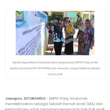
Kepala Dispendikbud Situbondo didampingi Kepala SMPN 1 Panji, komite
sekolah dan Kabid PPA DP3APPKB saat menanda-tangani deklarasi sekolah
ramah anak
Jawapes, SITUBONDO
- SMPN 1 Panji, Situbondo
mendeklrasikan sebagai Sekolah Ramah Anak (SRA) dan
berkomitmen untuk menjamin pemenuhan hak-hak anak