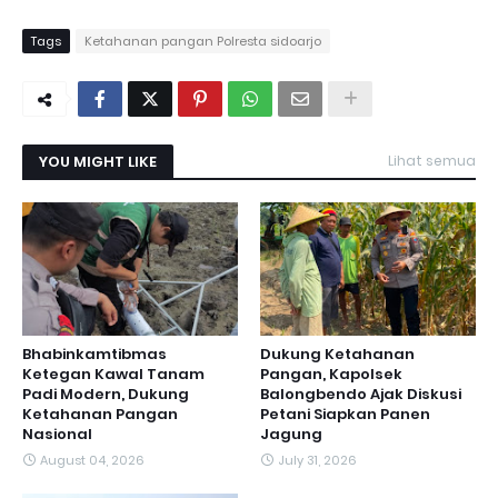
Tags
Ketahanan pangan Polresta sidoarjo
YOU MIGHT LIKE
Lihat semua
Bhabinkamtibmas
Dukung Ketahanan
Ketegan Kawal Tanam
Pangan, Kapolsek
Padi Modern, Dukung
Balongbendo Ajak Diskusi
Ketahanan Pangan
Petani Siapkan Panen
Nasional
Jagung
August 04, 2026
July 31, 2026