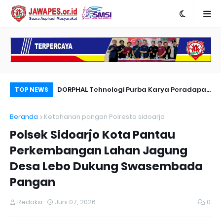
nyambut Anies
DORPHAL Tehnologi Purba Karya Peradapan
Pe
TOP NEWS
LEMURIA Leluhur Nusantara.
Du
Beranda
Ketahanan pangan Polresta sidoarjo
Polsek Sidoarjo Kota Pantau
Perkembangan Lahan Jagung
Desa Lebo Dukung Swasembada
Pangan
Redaksi
Juni 07, 2026
0