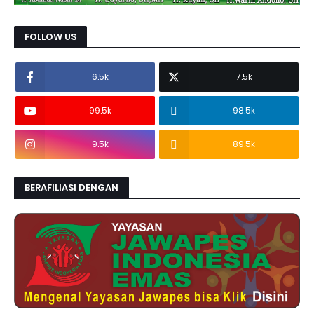
FOLLOW US
6.5k
7.5k
99.5k
98.5k
9.5k
89.5k
BERAFILIASI DENGAN