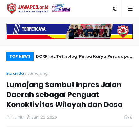
nyambut Anies
DORPHAL Tehnologi Purba Karya Peradapan
Pe
TOP NEWS
LEMURIA Leluhur Nusantara.
Du
Beranda
Lumajang
Lumajang Sambut Inpres Jalan
Daerah sebagai Penguat
Konektivitas Wilayah dan Desa
F-Jinlu
Juni 23, 2026
0