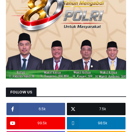
FOLLOW US
6.5k
7.5k
99.5k
98.5k