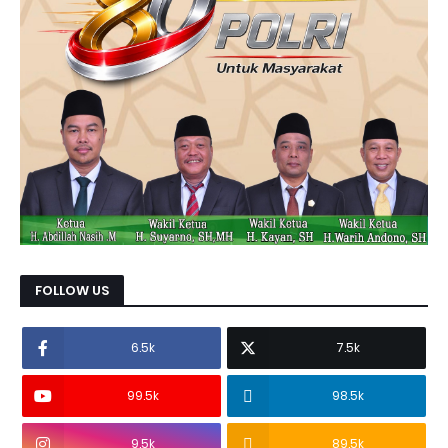
FOLLOW US
6.5k
7.5k
99.5k
98.5k
9.5k
89.5k