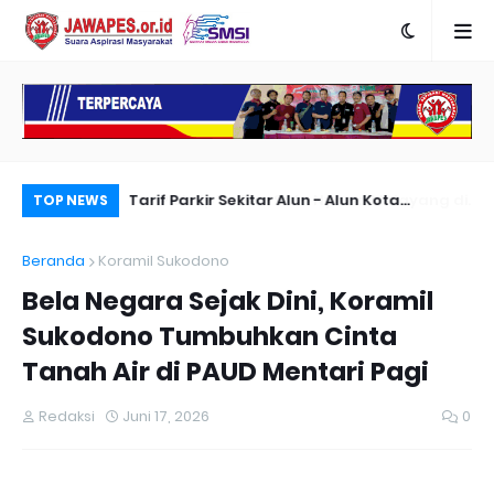
 Melayang di
Tarif Parkir Sekitar Alun - Alun Kota
Sa
TOP NEWS
Pasuruan Dikeluhkan Masyarakat
Co
Beranda
Koramil Sukodono
Bela Negara Sejak Dini, Koramil
Sukodono Tumbuhkan Cinta
Tanah Air di PAUD Mentari Pagi
Redaksi
Juni 17, 2026
0