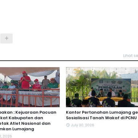
Lihat 
bakan : Kejuaraan Pacuan
Kantor Pertanahan Lumajang ge
gkat Kabupaten dan
Sosialisasi Tanah Wakaf di PCNU
Cetak Atlet Nasional dan
July 30, 2026
umkan Lumajang
2, 2026