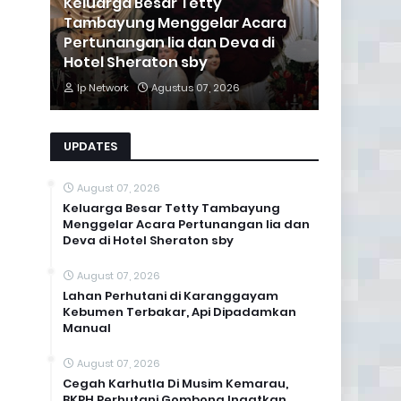
Keluarga Besar Tetty
Tambayung Menggelar Acara
Pertunangan lia dan Deva di
Hotel Sheraton sby
Ip Network
Agustus 07, 2026
UPDATES
August 07, 2026
Keluarga Besar Tetty Tambayung
Menggelar Acara Pertunangan lia dan
Deva di Hotel Sheraton sby
August 07, 2026
Lahan Perhutani di Karanggayam
Kebumen Terbakar, Api Dipadamkan
Manual
August 07, 2026
Cegah Karhutla Di Musim Kemarau,
BKPH Perhutani Gombong Ingatkan