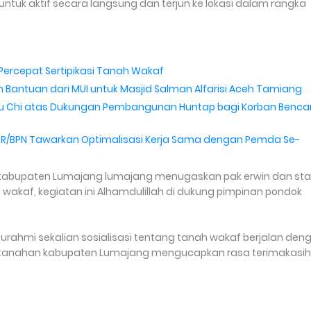
tuk aktif secara langsung dan terjun ke lokasi dalam rangka
Percepat Sertipikasi Tanah Wakaf
n Bantuan dari MUI untuk Masjid Salman Alfarisi Aceh Tamiang
Tzu Chi atas Dukungan Pembangunan Huntap bagi Korban Benc
R/BPN Tawarkan Optimalisasi Kerja Sama dengan Pemda Se-
an kabupaten Lumajang lumajang menugaskan pak erwin dan sta
h wakaf, kegiatan ini Alhamdulillah di dukung pimpinan pondok
turahmi sekalian sosialisasi tentang tanah wakaf berjalan den
ertanahan kabupaten Lumajang mengucapkan rasa terimakasih