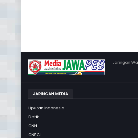
Jaringan War
JARINGAN MEDIA
Liputan Indonesia
Detik
CNN
CNBCI