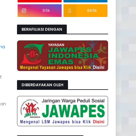
9.5k
89.5k
BERAFILIASI DENGAN
ana
f
DIBERDAYAKAN OLEH
gan