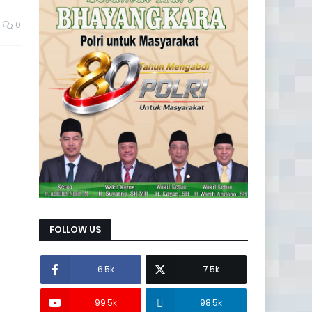
0
FOLLOW US
6.5k
7.5k
99.5k
98.5k