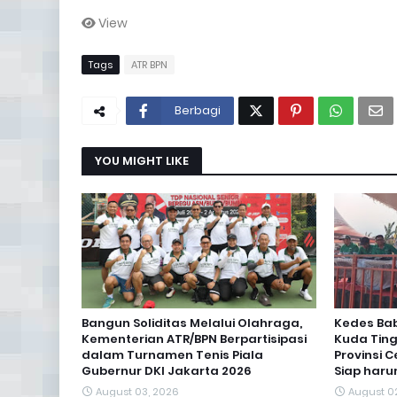
View
Tags
ATR BPN
Berbagi
YOU MIGHT LIKE
Bangun Soliditas Melalui Olahraga,
Kedes Ba
Kementerian ATR/BPN Berpartisipasi
Kuda Tin
dalam Turnamen Tenis Piala
Provinsi 
Gubernur DKI Jakarta 2026
Siap har
August 03, 2026
August 0