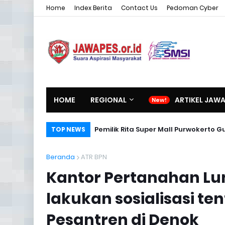
Home
Index Berita
Contact Us
Pedoman Cyber
HOME
REGIONAL
ARTIKEL JAW
Pemilik Rita Super Mall Purwokerto
TOP NEWS
Beranda
ATR BPN
Kantor Pertanahan Lu
lakukan sosialisasi t
Pesantren di Denok