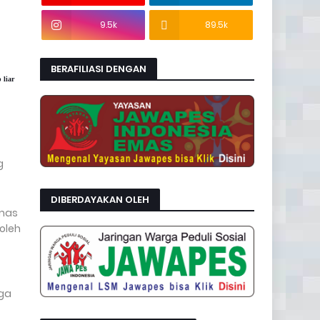
9.5k
89.5k
BERAFILIASI DENGAN
 liar
g
DIBERDAYAKAN OLEH
bmas
oleh
rga