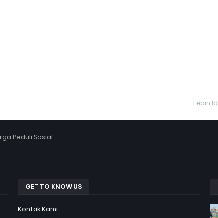
Lebih l
ga Peduli Sosial
GET TO KNOW US
Kontak Kami