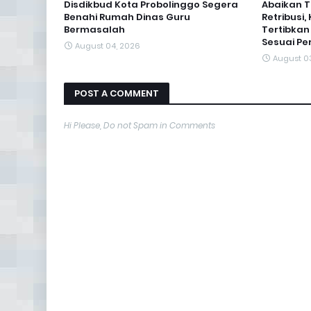
Disdikbud Kota Probolinggo Segera
Abaikan 
Benahi Rumah Dinas Guru
Retribusi
Bermasalah
Tertibkan
Sesuai Pe
August 04, 2026
August 0
POST A COMMENT
Hi Please, Do not Spam in Comments