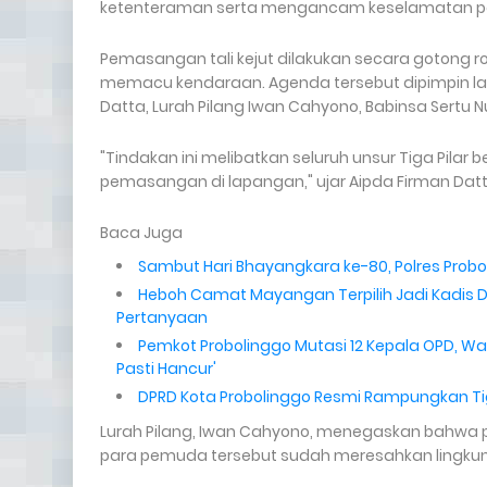
ketenteraman serta mengancam keselamatan par
​Pemasangan tali kejut dilakukan secara gotong ro
memacu kendaraan. Agenda tersebut dipimpin l
Datta, Lurah Pilang Iwan Cahyono, Babinsa Sertu N
​"Tindakan ini melibatkan seluruh unsur Tiga Pil
pemasangan di lapangan,
" ujar Aipda Firman Dat
Baca Juga
Sambut Hari Bhayangkara ke-80, Polres Probo
Heboh Camat Mayangan Terpilih Jadi Kadis D
Pertanyaan
Pemkot Probolinggo Mutasi 12 Kepala OPD, Waki
Pasti Hancur'
DPRD Kota Probolinggo Resmi Rampungkan Tig
​Lurah Pilang, Iwan Cahyono, menegaskan bahwa p
para pemuda tersebut sudah meresahkan lingku