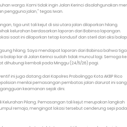
uhan warga. Kami tidak ingin Jalan Kerinci disalahgunakan me
pengguna jalan," tegas Iwan.
 tiga unit tali kejut di sisi utara jalan dilaporkan hilang.
pihak kelurahan berdasarkan laporan dari Babinsa lapangan.
lokasi saat ini dilaporkan tetap kondusif dan steril dari aksi bala
gsung hilang. Saya mendapat laporan dari Babinsa bahwa tiga 
aksi balap liar di Jalan Kerinci sudah tidak muncul lagi. Semoga ke
 dihubungi kembali pada Minggu (24/5/26) pagi.
ntif ini juga datang dari Kapolres Probolinggo Kota AKBP Rico
 kepolisian menilai pemasangan pembatas jalan darurat ini san
 gangguan keamanan sejak dini.
Kelurahan Pilang. Pemasangan tali kejut merupakan langkah
 kumpul remaja, mengingat lokasi tersebut cenderung sepi pada