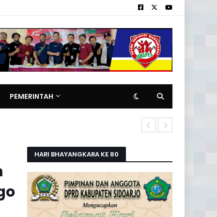
PEMERINTAH
Pemilik Rita
HARI BHAYANGKARA KE 80
m
go