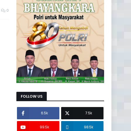
0
FOLLOW US
6.5k
7.5k
99.5k
98.5k