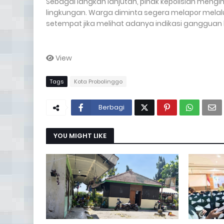
Sebagai langkah lanjutan, pihak kepolisian meng
lingkungan. Warga diminta segera melapor melal
setempat jika melihat adanya indikasi gangguan
View
Tags
Kota Probolinggo
Berbagi
YOU MIGHT LIKE