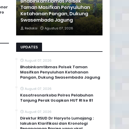
Bhabinkamtibmas Polsek
Taman Masifkan Penyuluhan
onor
ro
Ketahanan Pangan, Dukung
Swasembada Jagung
Redaksi
Agustus 07, 2026
UPDATES
August 07, 2026
Bhabinkamtibmas Polsek Taman
Masifkan Penyuluhan Ketahanan
Pangan, Dukung Swasembada Jagung
August 07, 2026
Kasatresnarkoba Polres Pelabuhan
Tanjung Perak Ucapkan HUT RI ke 81
August 07, 2026
Direktur RSUD Dr Haryoto Lumajang :
lakukan Klarifikasi dan Kronologi
Penanganan Pasien yang viral