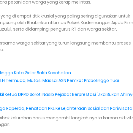
a petani dan warga yang kerap melintas.
yong di empat titik krusial yang paling sering digunakan untuk
angsung oleh Bhabinkamtibmas Polsek Kademangan Aipda Fir
uzulul, serta didampingi pengurus RT dan warga sekitar.
ar bersama warga sekitar yang turun langsung membantu proses
ta.
linggo Kota Gelar Bakti Kesehatan
LH Termuda, Mutasi Massal ASN Pemkot Probolinggo Tuai
l Ketua DPRD Soroti Nasib Pejabat Berprestasi 'Jika Bukan Ahlin
a Raperda, Penataan PKL Kesejahteraan Sosial dan Pariwisata
ihak kelurahan harus mengambil langkah nyata karena aktivit
ngan.