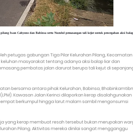
lang Iwan Cahyono dan Babinsa sertu Nuzulul pemasangan tali kejut untuk pencegahan aksi balap
oleh petugas gabungan Tiga Pilar Kelurahan Pilang, Kecamatan
keluhan masyarakat tentang adanya aksi balap liar dan
asang pembatas jalan darurat berupa tali kejut di sepanjan
akatan bersama antara pihak Kelurahan, Babinsa, Bhabinkamti
PM). Kawasan Jalan Kerinci dilaporkan kerap disalahgunakan 
n tempat berkumpul hingga larut malam sambil mengonsumsi
aja yang kerap membuat resah tersebut bukan merupakan wa
lurahan Pilang. Aktivitas mereka dinilai sangat mengganggu