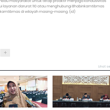
imbau masyarakat untuk tetap proaktif menjaga kondusivitas
ui layanan darurat 110 atau menghubungi Bhabinkamtibmas
 kamtibmas di wilayah masing-masing. (id
)
Lihat 