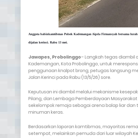
Anggota babinkamtibmas Polsek Kademangan Aipda Firmansyah bersama lurah pi
dijalan kerinci. Rabu 13 mei.
Jawapes, Probolinggo
–
Langkah tegas diambil 
Kademangan, Kota Probolinggo, untuk merespons 
penggunaan knalpot brong, petugas langsung mem
Jalan Kerinci pada Rabu (13/5/26) sore.
​Keputusan ini diambil melalui mekanisme kesep
Pilang, dan Lembaga Pemberdayaan Masyarakat (L
sekelompok remaja sebagai arena balap liar da
minuman keras.
​Berdasarkan laporan kamtibmas, mayoritas rem
setempat, melainkan pemuda dari luar wilayah Ke