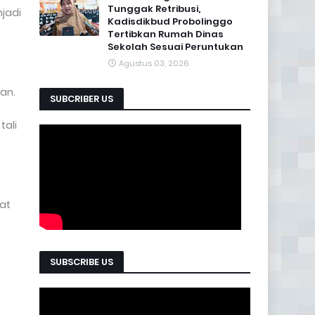
Tunggak Retribusi,
njadi
Kadisdikbud Probolinggo
Tertibkan Rumah Dinas
Sekolah Sesuai Peruntukan
Agustus 03, 2026
pan.
SUBCRIBER US
tali
gat
SUBSCRIBE US