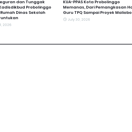
Teguran dan Tunggak
KUA-PPAS Kota Probolinggo
, Kadisdikbud Probolinggo
Memanas, Dari Pemangkasan H
 Rumah Dinas Sekolah
Guru TPQ Sampai Proyek Maliobo
runtukan
July 30, 2026
3, 2026