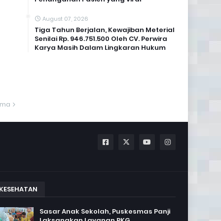
August 07, 2026
Tiga Tahun Berjalan, Kewajiban Meterial
Senilai Rp. 946.751.500 Oleh CV. Perwira
Karya Masih Dalam Lingkaran Hukum
ama
KESEHATAN
Sasar Anak Sekolah, Puskesmas Panji
Laksanakan Layanan PKG