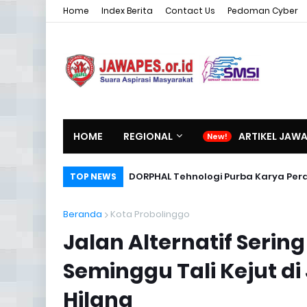
Home
Index Berita
Contact Us
Pedoman Cyber
HOME
REGIONAL
ARTIKEL JAW
DORPHAL Tehnologi Purba Karya Per
TOP NEWS
Beranda
Kota Probolinggo
Jalan Alternatif Serin
Seminggu Tali Kejut di
Hilang