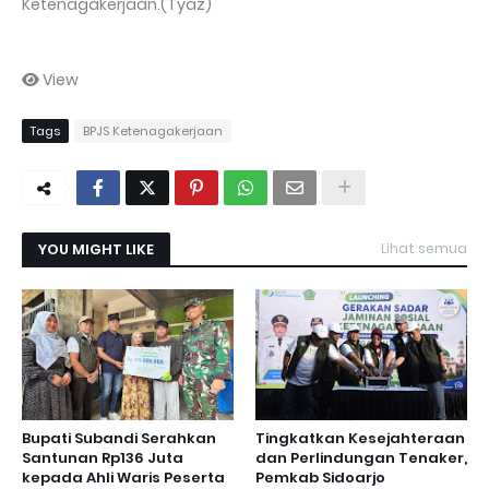
Ketenagakerjaan.(Tyaz)
View
Tags
BPJS Ketenagakerjaan
YOU MIGHT LIKE
Lihat semua
Bupati Subandi Serahkan
Tingkatkan Kesejahteraan
Santunan Rp136 Juta
dan Perlindungan Tenaker,
kepada Ahli Waris Peserta
Pemkab Sidoarjo