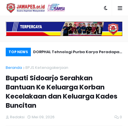
nyambut Anies
DORPHAL Tehnologi Purba Karya Peradapan
Pe
TOP NEWS
LEMURIA Leluhur Nusantara.
Du
Beranda
BPJS Ketenagakerjaan
Bupati Sidoarjo Serahkan
Bantuan Ke Keluarga Korban
Kecelakaan dan Keluarga Kades
Buncitan
Redaksi
Mei 09, 2026
0