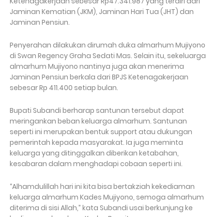
Ketenagakerjaan sebesar Rp47.341.987 yang terdiri dari
Jaminan Kematian (JKM), Jaminan Hari Tua (JHT) dan
Jaminan Pensiun.
Penyerahan dilakukan dirumah duka almarhum Mujiyono
di Swan Regency Graha Sedati Mas. Selain itu, sekeluarga
almarhum Mujiyono nantinya juga akan menerima
Jaminan Pensiun berkala dari BPJS Ketenagakerjaan
sebesar Rp 411.400 setiap bulan.
Bupati Subandi berharap santunan tersebut dapat
meringankan beban keluarga almarhum. Santunan
seperti ini merupakan bentuk support atau dukungan
pemerintah kepada masyarakat. Ia juga meminta
keluarga yang ditinggalkan diberikan ketabahan,
kesabaran dalam menghadapi cobaan seperti ini.
“Alhamdulillah hari ini kita bisa bertakziah kekediaman
keluarga almarhum Kades Mujiyono, semoga almarhum
diterima di sisi Allah,” kata Subandi usai berkunjung ke