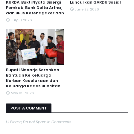
KURDA, Bukti Nyata Sinergi
Luncurkan GARDU Sosial
Pemkab, Bank Delta Artha,
June 22, 2026
dan BPJS Ketenagakerjaan
July 18, 2026
Bupati Sidoarjo Serahkan
Bantuan Ke Keluarga
Korban Kecelakaan dan
Keluarga Kades Buncitan
May 09, 2026
POST A COMMENT
Hi Please, Do not Spam in Comments