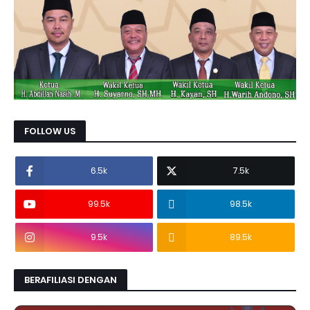
FOLLOW US
6.5k
7.5k
99.5k
98.5k
9.5k
89.5k
BERAFILIASI DENGAN