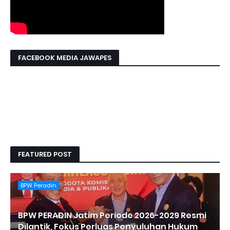
FACEBOOK MEDIA JAWAPES
FEATURED POST
BPW Peradin
BPW PERADIN Jatim Periode 2026-2029 Resmi
Dilantik, Fokus Perluas Penyuluhan Hukum