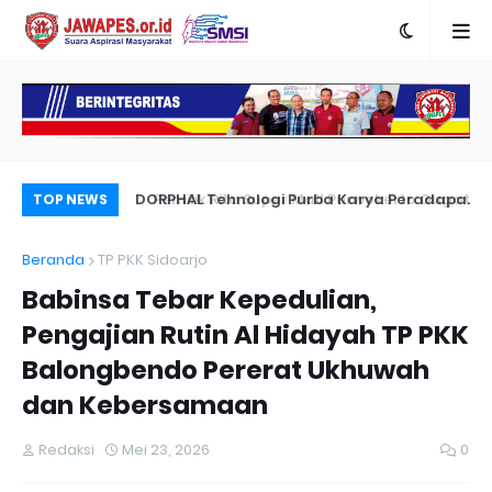
Pemilik Rita Super Mall Purwokerto Gugat
DORPHAL Tehnologi Purba Karya Peradap
Po
TOP NEWS
Dugaan Bangunan Milik Sampurna Foto
LEMURIA Leluhur Nusantara.
Re
Beranda
TP PKK Sidoarjo
Me
Babinsa Tebar Kepedulian,
Pengajian Rutin Al Hidayah TP PKK
Balongbendo Pererat Ukhuwah
dan Kebersamaan
Redaksi
Mei 23, 2026
0