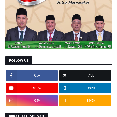
FOLLOW US
6.5k
7.5k
99.5k
98.5k
9.5k
89.5k
BERAFILIASI DENGAN