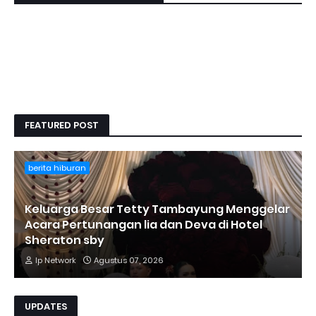
FEATURED POST
berita hiburan
Keluarga Besar Tetty Tambayung Menggelar
Acara Pertunangan lia dan Deva di Hotel
Sheraton sby
Ip Network
Agustus 07, 2026
UPDATES