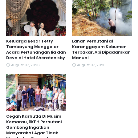
Keluarga Besar Tetty
Lahan Perhutani di
Tambayung Menggelar
Karanggayam Kebumen
Acara Pertunangan lia dan
Terbakar, Api Dipadamkan
Deva di Hotel Sheraton sby
Manual
August 07, 2026
August 07, 2026
Cegah Karhutla Di Musim
Kemarau, BKPH Perhutani
Gombong Ingatkan
Masyarakat Agar Tidak