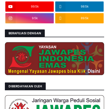
99.5k
98.5k
9.5k
89.5k
BERAFILIASI DENGAN
DIBERDAYAKAN OLEH