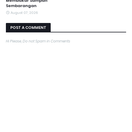
Membakar Sampah
Sembarangan
August 07, 2026
POST A COMMENT
Hi Please, Do not Spam in Comments