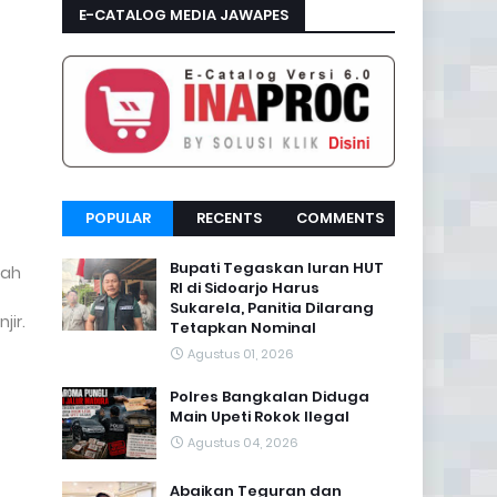
E-CATALOG MEDIA JAWAPES
POPULAR
RECENTS
COMMENTS
Bupati Tegaskan Iuran HUT
dah
RI di Sidoarjo Harus
Sukarela, Panitia Dilarang
ir.
Tetapkan Nominal
Agustus 01, 2026
Polres Bangkalan Diduga
Main Upeti Rokok Ilegal
Agustus 04, 2026
Abaikan Teguran dan