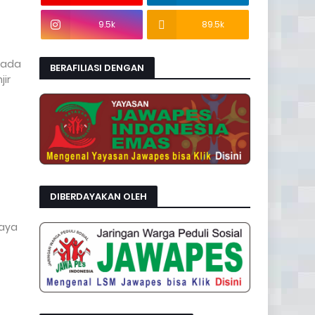
9.5k
89.5k
epada
BERAFILIASI DENGAN
ir
DIBERDAYAKAN OLEH
saya