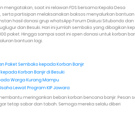
n mengatakan, saat ini relawan FDS bersama Kepala Desa
k, serta partisipan melaksanakan baksos menyalurkan bantuan
nstan hasil donasi grup whatsApp Forum Diskusi Situbondo dan
uglugur dan Besuki. Hari ini jumlah sembako yang dibagikan k
 paket. Hingga sampai saat ini open donasi untuk korban banj
aluran bantuan lagi.
san Paket Sembako kepada Korban Banjir
kepada Korban Banjir di Besuki
kepada Warga Kurang Mampu
 Usaha Lewat Program KIP Jawara
t membantu meringankan beban korban bencana banjir. Pesan 
r tetap sabar dan tabah. Semoga mereka selalu diberi