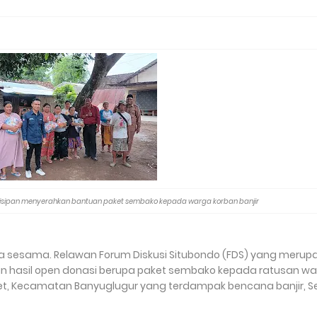
isipan menyerahkan bantuan paket sembako kepada warga korban banjir
a sesama. Relawan Forum Diskusi Situbondo (FDS) yang merup
n hasil open donasi berupa paket sembako kepada ratusan w
get, Kecamatan Banyuglugur yang terdampak bencana banjir, S