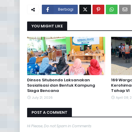
Berbagi
YOU MIGHT LIKE
Dinsos Situbondo Laksanakan
169 Warg
Sosialisasi dan Bentuk Kampung
Kerohima
Siaga Bencana
Tahap VI
July 21, 2026
April 08, 
POST A COMMENT
Hi Please, Do not Spam in Comments