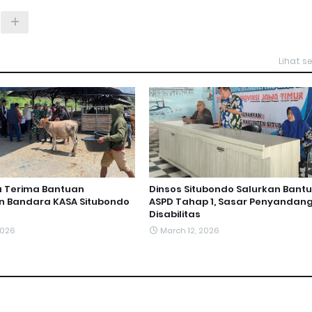
Lihat 
a Terima Bantuan
Dinsos Situbondo Salurkan Bant
n Bandara KASA Situbondo
ASPD Tahap 1, Sasar Penyandan
Disabilitas
2026
March 12, 2026