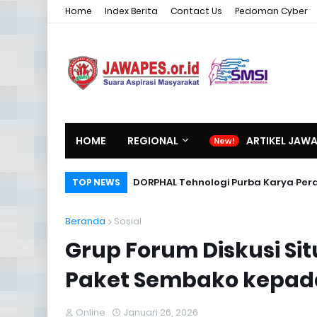
Home
Index Berita
Contact Us
Pedoman Cyber
HOME
REGIONAL
ARTIKEL JAW
DORPHAL Tehnologi Purba Karya Per
TOP NEWS
Beranda
Sosial
Grup Forum Diskusi Si
Paket Sembako kepada
Online
Januari 26, 2026