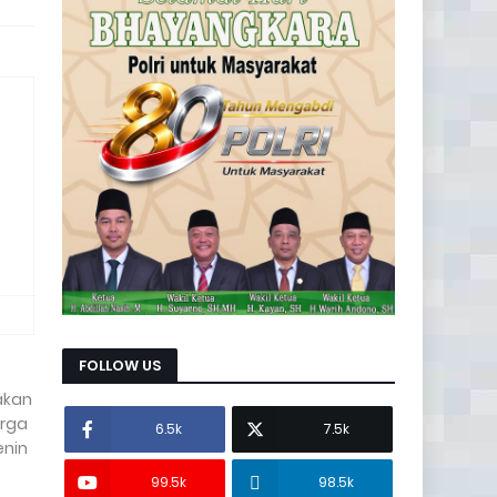
FOLLOW US
akan
arga
6.5k
7.5k
enin
99.5k
98.5k