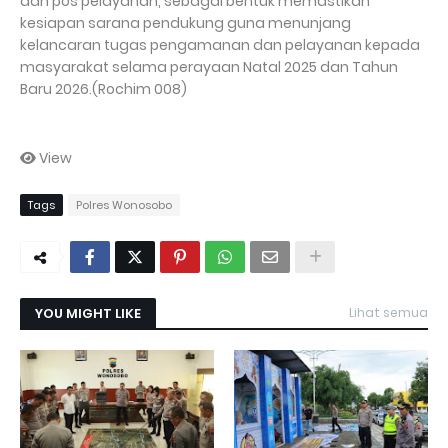
dan pos pelayanan, sebagai bentuk memastikan
kesiapan sarana pendukung guna menunjang
kelancaran tugas pengamanan dan pelayanan kepada
masyarakat selama perayaan Natal 2025 dan Tahun
Baru 2026.(Rochim 008)
View
Tags
Polres Wonosobo
YOU MIGHT LIKE
Lihat semua