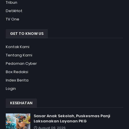
Tribun
DetikHot
TV One
GET TO KNOW US
Kontak Kami
Tentang Kami
Pedoman Cyber
Box Redaksi
Index Berita
Login
KESEHATAN
Sasar Anak Sekolah, Puskesmas Panji
Laksanakan Layanan PKG
August 06, 2026