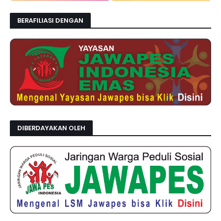
BERAFILIASI DENGAN
DIBERDAYAKAN OLEH