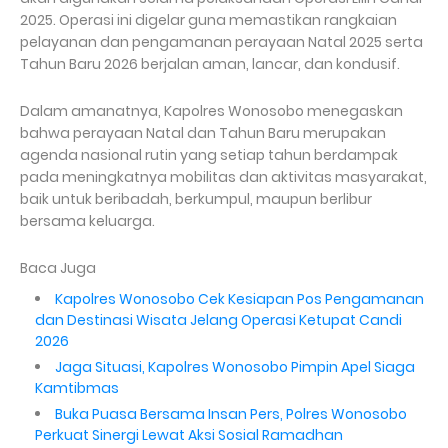
2025. Operasi ini digelar guna memastikan rangkaian
pelayanan dan pengamanan perayaan Natal 2025 serta
Tahun Baru 2026 berjalan aman, lancar, dan kondusif.
Dalam amanatnya, Kapolres Wonosobo menegaskan
bahwa perayaan Natal dan Tahun Baru merupakan
agenda nasional rutin yang setiap tahun berdampak
pada meningkatnya mobilitas dan aktivitas masyarakat,
baik untuk beribadah, berkumpul, maupun berlibur
bersama keluarga.
Baca Juga
Kapolres Wonosobo Cek Kesiapan Pos Pengamanan
dan Destinasi Wisata Jelang Operasi Ketupat Candi
2026
Jaga Situasi, Kapolres Wonosobo Pimpin Apel Siaga
Kamtibmas
Buka Puasa Bersama Insan Pers, Polres Wonosobo
Perkuat Sinergi Lewat Aksi Sosial Ramadhan