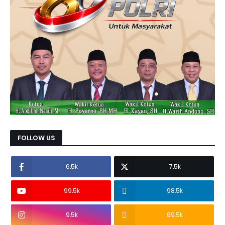
FOLLOW US
6.5k
7.5k
99.5k
98.5k
9.5k
89.5k