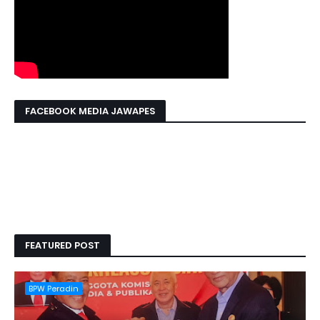
FACEBOOK MEDIA JAWAPES
FEATURED POST
BPW Peradin