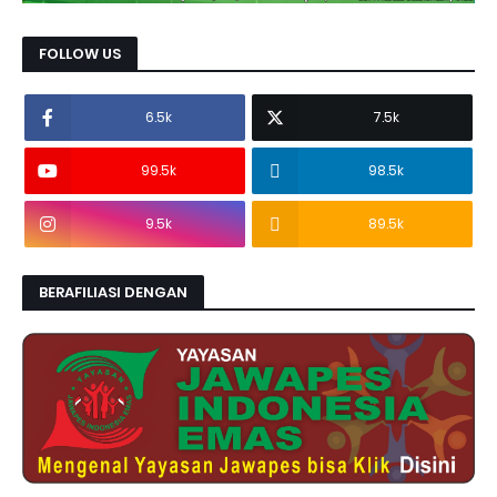
FOLLOW US
6.5k
7.5k
99.5k
98.5k
9.5k
89.5k
BERAFILIASI DENGAN