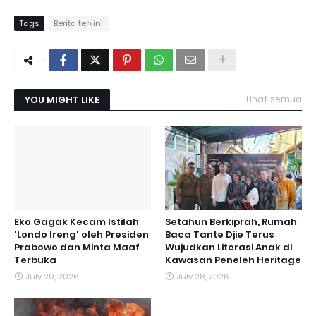
Tags
Berita terkini
YOU MIGHT LIKE
Lihat semua
Eko Gagak Kecam Istilah
Setahun Berkiprah, Rumah
'Londo Ireng' oleh Presiden
Baca Tante Djie Terus
Prabowo dan Minta Maaf
Wujudkan Literasi Anak di
Terbuka
Kawasan Peneleh Heritage
July 29, 2026
July 28, 2026