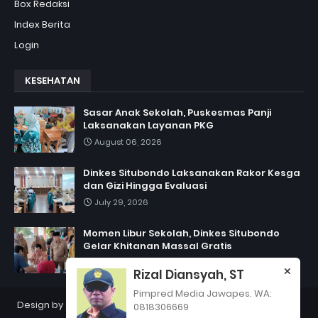
Box Redaksi
Index Berita
Login
KESEHATAN
Sasar Anak Sekolah, Puskesmas Panji
Laksanakan Layanan PKG
August 06, 2026
Dinkes Situbondo Laksanakan Rakor Kesga
dan Gizi Hingga Evaluasi
July 29, 2026
Momen Libur Sekolah, Dinkes Situbondo
Gelar Khitanan Massal Gratis
July 06, 2026
Rizal Diansyah, ST
Pimpred Media Jawapes. WA:
Design by
Jawapes
| Copyright 2012
PT Jawapes Indonesia
0818306669