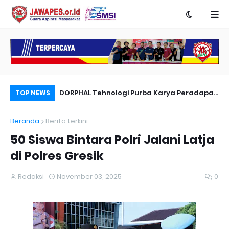
nyambut Anies
DORPHAL Tehnologi Purba Karya Peradapan
Pe
TOP NEWS
LEMURIA Leluhur Nusantara.
Du
Beranda
Berita terkini
50 Siswa Bintara Polri Jalani Latja
di Polres Gresik
Redaksi
November 03, 2025
0