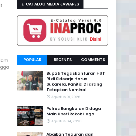
E-CATALOG MEDIA JAWAPES
ut
POPULAR
RECENTS
COMMENTS
alam
ngga
Bupati Tegaskan Iuran HUT
RI di Sidoarjo Harus
Sukarela, Panitia Dilarang
Tetapkan Nominal
Agustus 01, 2026
Polres Bangkalan Diduga
Main Upeti Rokok Ilegal
Agustus 04, 2026
Abaikan Teguran dan