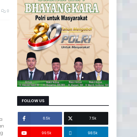
0
FOLLOW US
6.5k
7.5k
ka
an
ng
99.5k
98.5k