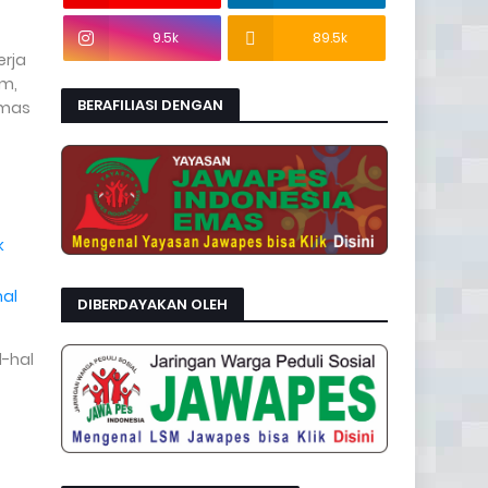
9.5k
89.5k
erja
am,
BERAFILIASI DENGAN
bmas
k
mal
DIBERDAYAKAN OLEH
l-hal