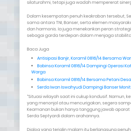
silaturahmi, tetapi juga wadah mempererat sinerg
Dalam kesempatan penuh keakraban tersebut, S
sama antara TNI, Banser, serta elemen masyarak
dan harmonis. Ia juga menekankan peran strategi
sebagai garda terdepan dalam menjaga stabilita
Baca Juga
Antisipasi Banjir, Koramil 0816/14 Bersama W
Babinsa Koramil 0816/14 Dampingi Operasi Ka
Warga
Babinsa Koramil 0816/14 Bersama Petani Des
Serda Iwan Iswahyudi Dampingi Banser Moni
“Situasi wilayah saat ini cukup kondusif. Namun, 
yang menonjol atau mencurigakan, segera sampaik
Keamanan bukan hanya tanggung jawab aparat s
Serda Septyardi dalam arahannya.
Dialog yang terjalin malam itu berlangsung pen