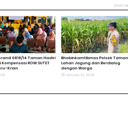
Lihat 
ramil 0816/14 Taman Hadiri
Bhabinkamtibmas Polsek Taman
si Kompensasi ROW SUTET
Lahan Jagung dan Berdialog
ru–Krian
dengan Warga
026
January 22, 2026