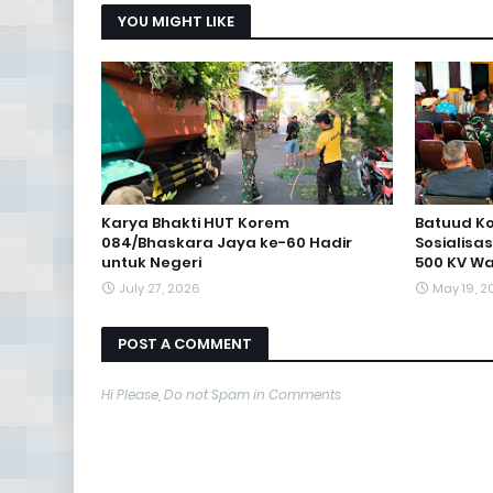
YOU MIGHT LIKE
Karya Bhakti HUT Korem
Batuud Ko
084/Bhaskara Jaya ke-60 Hadir
Sosialisa
untuk Negeri
500 KV Wa
July 27, 2026
May 19, 2
POST A COMMENT
Hi Please, Do not Spam in Comments