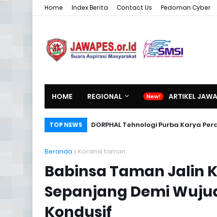
Home
Index Berita
Contact Us
Pedoman Cyber
HOME
REGIONAL
ARTIKEL JAW
DORPHAL Tehnologi Purba Karya Per
TOP NEWS
Beranda
Koramil taman
Babinsa Taman Jalin 
Sepanjang Demi Wuju
Kondusif