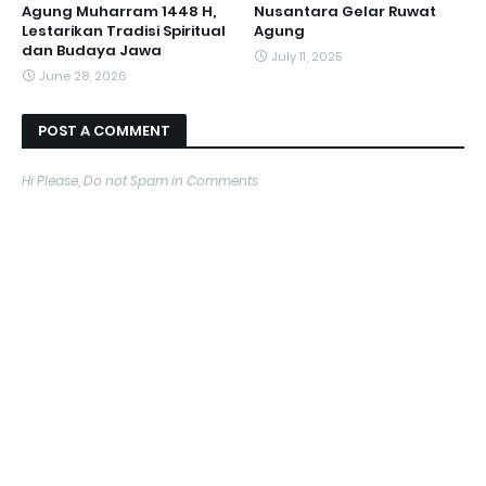
Agung Muharram 1448 H,
Nusantara Gelar Ruwat
Lestarikan Tradisi Spiritual
Agung
dan Budaya Jawa
July 11, 2025
June 28, 2026
POST A COMMENT
Hi Please, Do not Spam in Comments