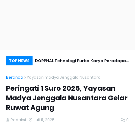
nyambut Anies
DORPHAL Tehnologi Purba Karya Peradapan
Pe
TOP NEWS
LEMURIA Leluhur Nusantara.
Du
Beranda
Yayasan madya Jenggala Nusantara
Peringati 1 Suro 2025, Yayasan
Madya Jenggala Nusantara Gelar
Ruwat Agung
Redaksi
Juli 11, 2025
0