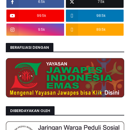
6.5k
7.5k
99.5k
98.5k
9.5k
89.5k
BERAFILIASI DENGAN
DIBERDAYAKAN OLEH