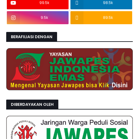
99.5k
98.5k
9.5k
89.5k
BERAFILIASI DENGAN
DIBERDAYAKAN OLEH