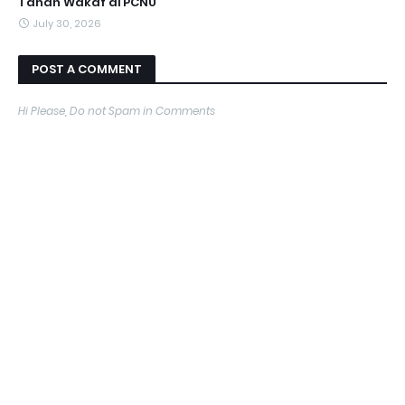
Tanah Wakaf di PCNU
July 30, 2026
POST A COMMENT
Hi Please, Do not Spam in Comments