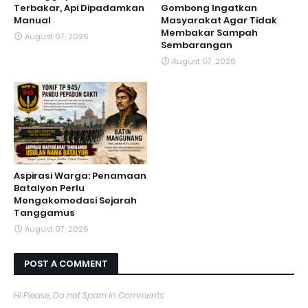
Terbakar, Api Dipadamkan
Gombong Ingatkan
Manual
Masyarakat Agar Tidak
Membakar Sampah
August 07, 2026
Sembarangan
August 07, 2026
Aspirasi Warga: Penamaan
Batalyon Perlu
Mengakomodasi Sejarah
Tanggamus
August 07, 2026
POST A COMMENT
Hi Please, Do not Spam in Comments