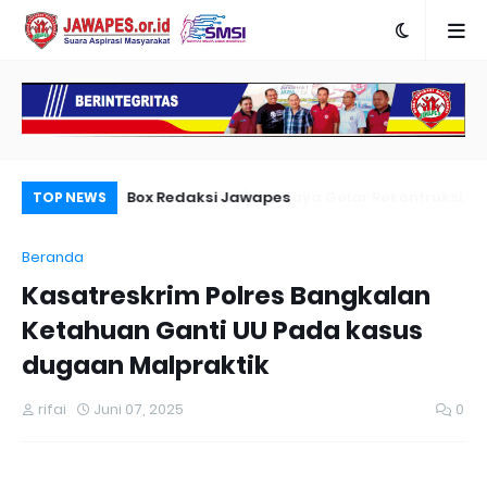
Rekontruksi
Box Redaksi Jawapes
Pi
TOP NEWS
an Hilang Satu
Si
Beranda
yah Wonoayu
Kasatreskrim Polres Bangkalan
Ketahuan Ganti UU Pada kasus
dugaan Malpraktik
rifai
Juni 07, 2025
0