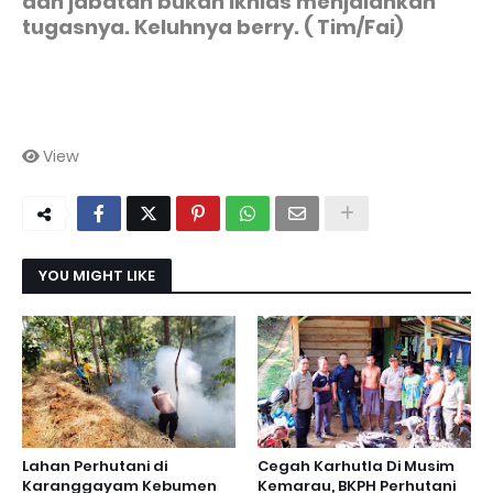
dan jabatan bukan ikhlas menjalankan
tugasnya. Keluhnya berry. ( Tim/Fai)
View
YOU MIGHT LIKE
Lahan Perhutani di
Cegah Karhutla Di Musim
Karanggayam Kebumen
Kemarau, BKPH Perhutani