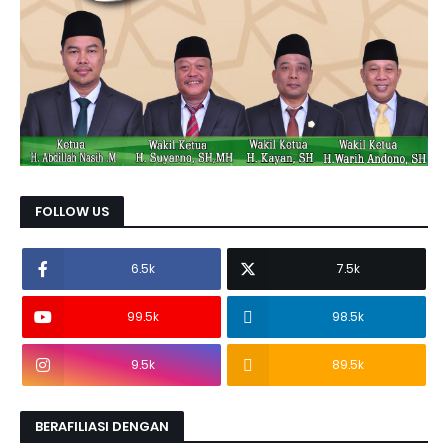
FOLLOW US
6.5k
7.5k
99.5k
98.5k
9.5k
89.5k
BERAFILIASI DENGAN